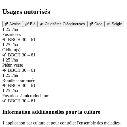
Usages autorisés
🌾
Avoine
🌾
Blé
🌿
Crucifères Oléagineuses
🌾
Orge
🌱
Seigle
1.25 l/ha
Fusarioses
🌱
BBCH 30 – 61
1.25 l/ha
Oïdium(s)
🌱
BBCH 30 – 61
1.25 l/ha
Piétin verse
🌱
BBCH 30 – 61
1.25 l/ha
Rouille couronnée
🌱
BBCH 30 – 61
1.25 l/ha
Fusariose à microdochium
🌱
BBCH 30 – 61
Information additionnelles pour la culture
1 application par culture et pour contrôler l'ensemble des maladies.