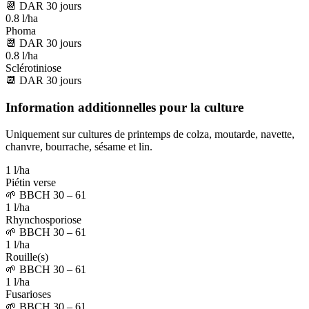
📆
DAR
30
jours
0.8 l/ha
Phoma
📆
DAR
30
jours
0.8 l/ha
Sclérotiniose
📆
DAR
30
jours
Information additionnelles pour la culture
Uniquement sur cultures de printemps de colza, moutarde, navette,
chanvre, bourrache, sésame et lin.
1 l/ha
Piétin verse
🌱
BBCH 30 – 61
1 l/ha
Rhynchosporiose
🌱
BBCH 30 – 61
1 l/ha
Rouille(s)
🌱
BBCH 30 – 61
1 l/ha
Fusarioses
🌱
BBCH 30 – 61