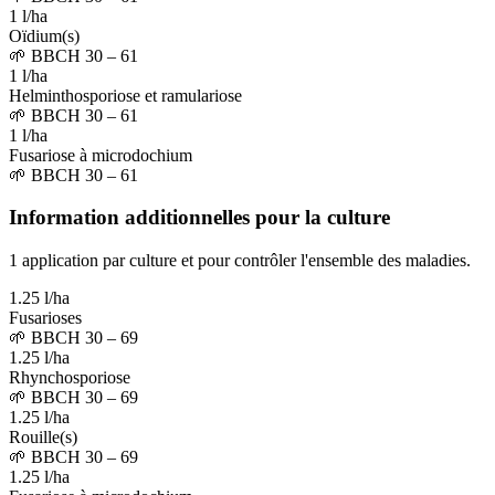
1 l/ha
Oïdium(s)
🌱
BBCH 30 – 61
1 l/ha
Helminthosporiose et ramulariose
🌱
BBCH 30 – 61
1 l/ha
Fusariose à microdochium
🌱
BBCH 30 – 61
Information additionnelles pour la culture
1 application par culture et pour contrôler l'ensemble des maladies.
1.25 l/ha
Fusarioses
🌱
BBCH 30 – 69
1.25 l/ha
Rhynchosporiose
🌱
BBCH 30 – 69
1.25 l/ha
Rouille(s)
🌱
BBCH 30 – 69
1.25 l/ha