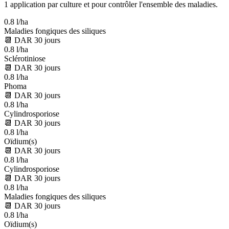
1 application par culture et pour contrôler l'ensemble des maladies.
0.8 l/ha
Maladies fongiques des siliques
📆
DAR
30
jours
0.8 l/ha
Sclérotiniose
📆
DAR
30
jours
0.8 l/ha
Phoma
📆
DAR
30
jours
0.8 l/ha
Cylindrosporiose
📆
DAR
30
jours
0.8 l/ha
Oïdium(s)
📆
DAR
30
jours
0.8 l/ha
Cylindrosporiose
📆
DAR
30
jours
0.8 l/ha
Maladies fongiques des siliques
📆
DAR
30
jours
0.8 l/ha
Oïdium(s)