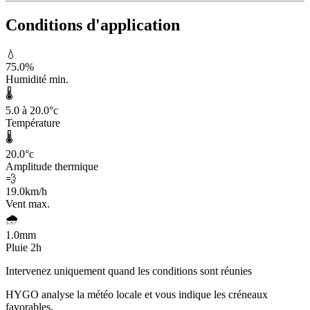
Conditions d'application
💧
75.0
%
Humidité min.
🌡️
5.0 à 20.0
°c
Température
🌡️
20.0
°c
Amplitude thermique
💨
19.0
km/h
Vent max.
🌧️
1.0
mm
Pluie 2h
Intervenez uniquement quand les conditions sont réunies
HYGO analyse la météo locale et vous indique les créneaux
favorables.