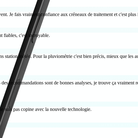
vent. Je fais vraiment confiance aux créneaux de traitement et c'est pl
 fiables, c'est incroyable.
ns station météo. Pour la pluviométrie c'est bien précis, mieux que les autr
80% des recommandations sont de bonnes analyses, je trouve ça vraiment re
je ne suis pas copine avec la nouvelle technologie.