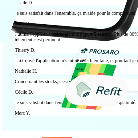
Cécile D.
Je suis satisfait dans l'ensemble, ça m'aide pour la comptabilité.
Marc Y.
J'utilise l'appli en version gratuite depuis 2 saisons. Plus de 
tellement c'est pertinent.
Thierry D.
J'ai trouvé l'application très intuitive et bien faite, et pourtant 
LUN
MAR
Nathalie H.
MER
Concernant les stocks, c'est super ! MERCIIII !
JEU
Cécile D.
VEN
Je suis satisfait dans l'ensemble, ça m'aide pour la comptabilité.
Marc Y.
0% de modulation