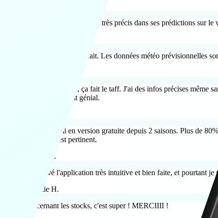
Didier T.
Je trouve que HYGO est très précis dans ses prédictions sur le 
Jérémy D.
Je suis vraiment satisfait. Les données météo prévisionnelles sont
Guillaume R.
C'est un bon outil, ça fait le taff. J'ai des infos précises même sa
d'application c'est génial.
Timothée P.
J'utilise l'appli en version gratuite depuis 2 saisons. Plus de 
tellement c'est pertinent.
Thierry D.
J'ai trouvé l'application très intuitive et bien faite, et pourtant 
Nathalie H.
Concernant les stocks, c'est super ! MERCIIII !