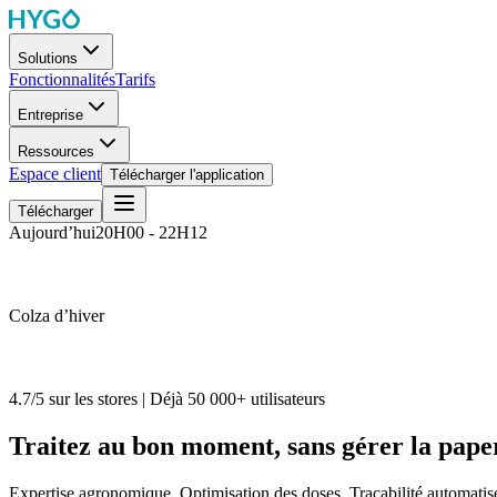
Solutions
Fonctionnalités
Tarifs
Entreprise
Ressources
Espace client
Télécharger l'application
Télécharger
Aujourd’hui
20H00 - 22H12
Colza d’hiver
4.7/5 sur les stores | Déjà 50 000+ utilisateurs
Traitez
au bon moment, sans gérer la pape
Expertise agronomique, Optimisation des doses, Traçabilité automati