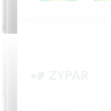
LUN
MAR
MER