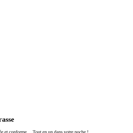
rasse
sée et conforme… Tout en un dans votre poche !