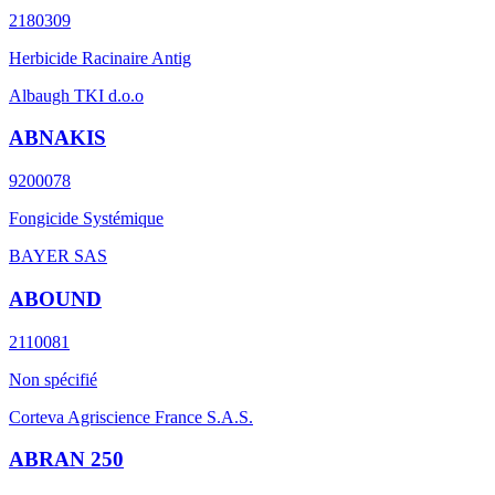
2180309
Herbicide Racinaire Antig
Albaugh TKI d.o.o
ABNAKIS
9200078
Fongicide Systémique
BAYER SAS
ABOUND
2110081
Non spécifié
Corteva Agriscience France S.A.S.
ABRAN 250