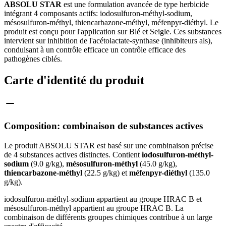
ABSOLU STAR
est une formulation avancée de type herbicide
intégrant 4 composants actifs: iodosulfuron-méthyl-sodium,
mésosulfuron-méthyl, thiencarbazone-méthyl, méfenpyr-diéthyl. Le
produit est conçu pour l'application sur Blé et Seigle. Ces substances
intervient sur inhibition de l'acétolactate-synthase (inhibiteurs als),
conduisant à un contrôle efficace un contrôle efficace des
pathogènes ciblés.
Carte d'identité du produit
Composition: combinaison de substances actives
Le produit ABSOLU STAR est basé sur une combinaison précise
de 4 substances actives distinctes. Contient
iodosulfuron-méthyl-
sodium
(9.0 g/kg),
mésosulfuron-méthyl
(45.0 g/kg),
thiencarbazone-méthyl
(22.5 g/kg) et
méfenpyr-diéthyl
(135.0
g/kg).
iodosulfuron-méthyl-sodium appartient au groupe HRAC B et
mésosulfuron-méthyl appartient au groupe HRAC B. La
combinaison de différents groupes chimiques contribue à un large