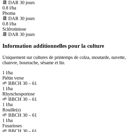
📆
DAR
30
jours
0.8 l/ha
Phoma
📆
DAR
30
jours
0.8 l/ha
Sclérotiniose
📆
DAR
30
jours
Information additionnelles pour la culture
Uniquement sur cultures de printemps de colza, moutarde, navette,
chanvre, bourrache, sésame et lin.
1 l/ha
Piétin verse
🌱
BBCH 30 – 61
1 l/ha
Rhynchosporiose
🌱
BBCH 30 – 61
1 l/ha
Rouille(s)
🌱
BBCH 30 – 61
1 l/ha
Fusarioses
🌱
BBCH 30 – 61