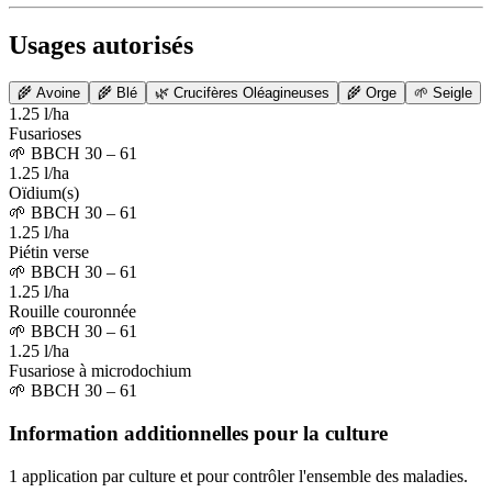
Usages autorisés
🌾
Avoine
🌾
Blé
🌿
Crucifères Oléagineuses
🌾
Orge
🌱
Seigle
1.25 l/ha
Fusarioses
🌱
BBCH 30 – 61
1.25 l/ha
Oïdium(s)
🌱
BBCH 30 – 61
1.25 l/ha
Piétin verse
🌱
BBCH 30 – 61
1.25 l/ha
Rouille couronnée
🌱
BBCH 30 – 61
1.25 l/ha
Fusariose à microdochium
🌱
BBCH 30 – 61
Information additionnelles pour la culture
1 application par culture et pour contrôler l'ensemble des maladies.