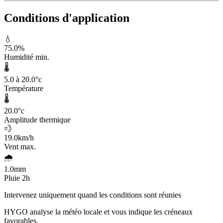
Conditions d'application
💧
75.0
%
Humidité min.
🌡️
5.0 à 20.0
°c
Température
🌡️
20.0
°c
Amplitude thermique
💨
19.0
km/h
Vent max.
🌧️
1.0
mm
Pluie 2h
Intervenez uniquement quand les conditions sont réunies
HYGO analyse la météo locale et vous indique les créneaux
favorables.