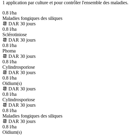
1 application par culture et pour contrôler l'ensemble des maladies.
0.8 l/ha
Maladies fongiques des siliques
📆
DAR
30
jours
0.8 l/ha
Sclérotiniose
📆
DAR
30
jours
0.8 l/ha
Phoma
📆
DAR
30
jours
0.8 l/ha
Cylindrosporiose
📆
DAR
30
jours
0.8 l/ha
Oïdium(s)
📆
DAR
30
jours
0.8 l/ha
Cylindrosporiose
📆
DAR
30
jours
0.8 l/ha
Maladies fongiques des siliques
📆
DAR
30
jours
0.8 l/ha
Oïdium(s)