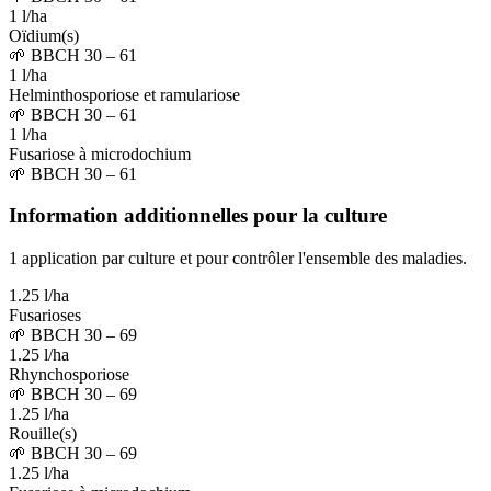
1 l/ha
Oïdium(s)
🌱
BBCH 30 – 61
1 l/ha
Helminthosporiose et ramulariose
🌱
BBCH 30 – 61
1 l/ha
Fusariose à microdochium
🌱
BBCH 30 – 61
Information additionnelles pour la culture
1 application par culture et pour contrôler l'ensemble des maladies.
1.25 l/ha
Fusarioses
🌱
BBCH 30 – 69
1.25 l/ha
Rhynchosporiose
🌱
BBCH 30 – 69
1.25 l/ha
Rouille(s)
🌱
BBCH 30 – 69
1.25 l/ha