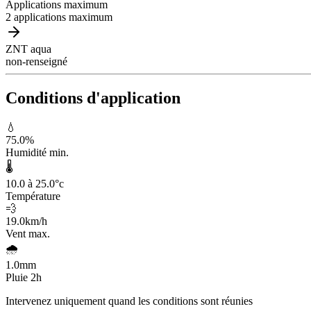
Applications maximum
2 applications maximum
ZNT aqua
non-renseigné
Conditions d'application
💧
75.0
%
Humidité min.
🌡️
10.0 à 25.0
°c
Température
💨
19.0
km/h
Vent max.
🌧️
1.0
mm
Pluie 2h
Intervenez uniquement quand les conditions sont réunies