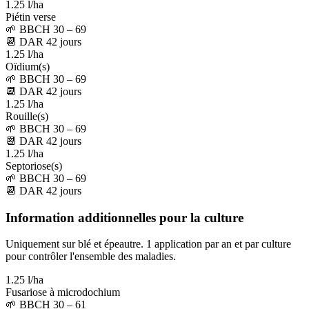
1.25 l/ha
Piétin verse
🌱
BBCH 30 – 69
📆
DAR
42
jours
1.25 l/ha
Oïdium(s)
🌱
BBCH 30 – 69
📆
DAR
42
jours
1.25 l/ha
Rouille(s)
🌱
BBCH 30 – 69
📆
DAR
42
jours
1.25 l/ha
Septoriose(s)
🌱
BBCH 30 – 69
📆
DAR
42
jours
Information additionnelles pour la culture
Uniquement sur blé et épeautre. 1 application par an et par culture
pour contrôler l'ensemble des maladies.
1.25 l/ha
Fusariose à microdochium
🌱
BBCH 30 – 61