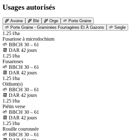
Usages autorisés
🌾
Avoine
🌾
Blé
🌾
Orge
🌱
Porte Graine
🌱
Porte Graine - Graminées Fourragères Et À Gazons
🌱
Seigle
1.25 l/ha
Fusariose à microdochium
🌱
BBCH 30 – 61
📆
DAR
42
jours
1.25 l/ha
Fusarioses
🌱
BBCH 30 – 61
📆
DAR
42
jours
1.25 l/ha
Oïdium(s)
🌱
BBCH 30 – 61
📆
DAR
42
jours
1.25 l/ha
Piétin verse
🌱
BBCH 30 – 61
📆
DAR
42
jours
1.25 l/ha
Rouille couronnée
🌱
BBCH 30 – 61