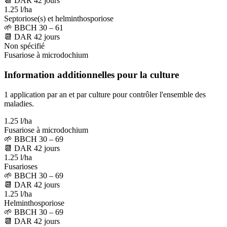
📆
DAR
42
jours
1.25 l/ha
Septoriose(s) et helminthosporiose
🌱
BBCH 30 – 61
📆
DAR
42
jours
Non spécifié
Fusariose à microdochium
Information additionnelles pour la culture
1 application par an et par culture pour contrôler l'ensemble des
maladies.
1.25 l/ha
Fusariose à microdochium
🌱
BBCH 30 – 69
📆
DAR
42
jours
1.25 l/ha
Fusarioses
🌱
BBCH 30 – 69
📆
DAR
42
jours
1.25 l/ha
Helminthosporiose
🌱
BBCH 30 – 69
📆
DAR
42
jours