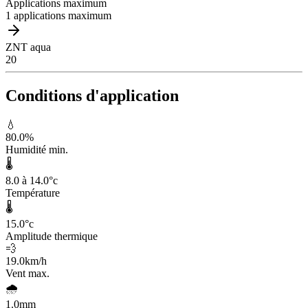
Applications maximum
1 applications maximum
ZNT aqua
20
Conditions d'application
💧
80.0
%
Humidité min.
🌡️
8.0 à 14.0
°c
Température
🌡️
15.0
°c
Amplitude thermique
💨
19.0
km/h
Vent max.
🌧️
1.0
mm