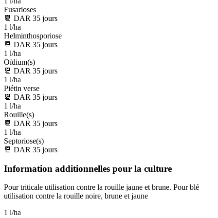
1 l/ha
Fusarioses
📆
DAR
35
jours
1 l/ha
Helminthosporiose
📆
DAR
35
jours
1 l/ha
Oïdium(s)
📆
DAR
35
jours
1 l/ha
Piétin verse
📆
DAR
35
jours
1 l/ha
Rouille(s)
📆
DAR
35
jours
1 l/ha
Septoriose(s)
📆
DAR
35
jours
Information additionnelles pour la culture
Pour triticale utilisation contre la rouille jaune et brune. Pour blé
utilisation contre la rouille noire, brune et jaune
1 l/ha