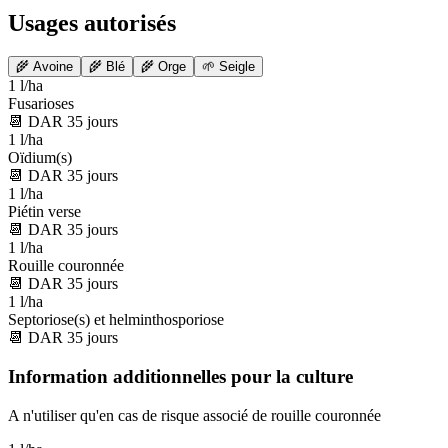
Usages autorisés
🌾
Avoine
🌾
Blé
🌾
Orge
🌱
Seigle
1 l/ha
Fusarioses
📆
DAR
35
jours
1 l/ha
Oïdium(s)
📆
DAR
35
jours
1 l/ha
Piétin verse
📆
DAR
35
jours
1 l/ha
Rouille couronnée
📆
DAR
35
jours
1 l/ha
Septoriose(s) et helminthosporiose
📆
DAR
35
jours
Information additionnelles pour la culture
A n'utiliser qu'en cas de risque associé de rouille couronnée