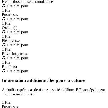
Helminthosporiose et ramulariose
📆
DAR
35
jours
1 l/ha
Fusarioses
📆
DAR
35
jours
1 l/ha
Oïdium(s)
📆
DAR
35
jours
1 l/ha
Piétin verse
📆
DAR
35
jours
1 l/ha
Rhynchosporiose
📆
DAR
35
jours
1 l/ha
Rouille(s)
📆
DAR
35
jours
Information additionnelles pour la culture
A n'utiliser qu'en cas de risque associé d'oïdium. Efficace également
contre la ramulariose.
1 l/ha
Fusarioses