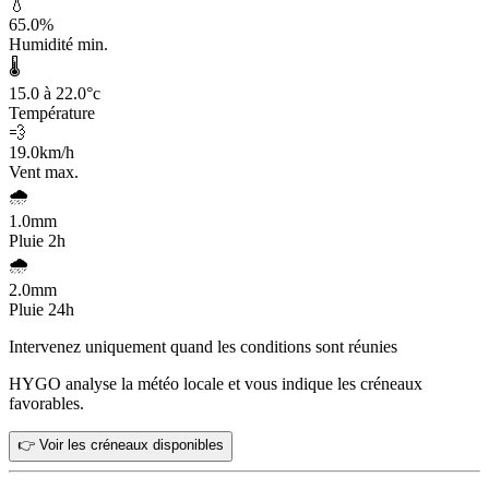
💧
65.0
%
Humidité min.
🌡️
15.0 à 22.0
°c
Température
💨
19.0
km/h
Vent max.
🌧️
1.0
mm
Pluie 2h
🌧️
2.0
mm
Pluie 24h
Intervenez uniquement quand les conditions sont réunies
HYGO analyse la météo locale et vous indique les créneaux
favorables.
👉 Voir les créneaux disponibles