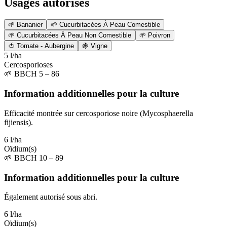
Usages autorisés
🌱
Bananier
🌱
Cucurbitacées À Peau Comestible
🌱
Cucurbitacées À Peau Non Comestible
🌱
Poivron
🍅
Tomate - Aubergine
🍇
Vigne
5 l/ha
Cercosporioses
🌱
BBCH 5 – 86
Information additionnelles pour la culture
Efficacité montrée sur cercosporiose noire (Mycosphaerella
fijiensis).
6 l/ha
Oïdium(s)
🌱
BBCH 10 – 89
Information additionnelles pour la culture
Également autorisé sous abri.
6 l/ha
Oïdium(s)