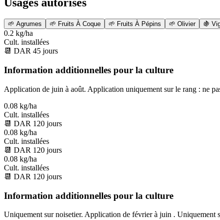
Usages autorisés
🌱
Agrumes
🌱
Fruits À Coque
🌱
Fruits À Pépins
🌱
Olivier
🍇
Vi
0.2 kg/ha
Cult. installées
📆
DAR
45
jours
Information additionnelles pour la culture
Application de juin à août. Application uniquement sur le rang : ne pas
0.08 kg/ha
Cult. installées
📆
DAR
120
jours
0.08 kg/ha
Cult. installées
📆
DAR
120
jours
0.08 kg/ha
Cult. installées
📆
DAR
120
jours
Information additionnelles pour la culture
Uniquement sur noisetier. Application de février à juin . Uniquement su