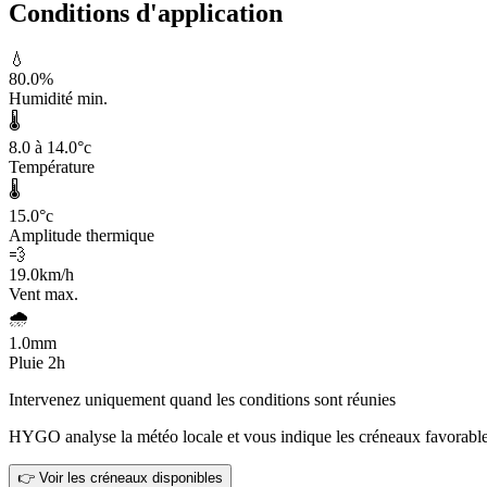
Conditions d'application
💧
80.0
%
Humidité min.
🌡️
8.0 à 14.0
°c
Température
🌡️
15.0
°c
Amplitude thermique
💨
19.0
km/h
Vent max.
🌧️
1.0
mm
Pluie 2h
Intervenez uniquement quand les conditions sont réunies
HYGO analyse la météo locale et vous indique les créneaux favorable
👉 Voir les créneaux disponibles