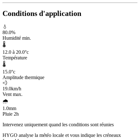
Conditions d'application
💧
80.0
%
Humidité min.
🌡️
12.0 à 20.0
°c
Température
🌡️
15.0
°c
Amplitude thermique
💨
19.0
km/h
Vent max.
🌧️
1.0
mm
Pluie 2h
Intervenez uniquement quand les conditions sont réunies
HYGO analyse la météo locale et vous indique les créneaux