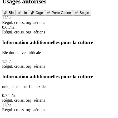
Usages autorisés
🌾
Blé
🌱
Lin
🌾
Orge
🌱
Porte Graine
🌱
Seigle
1 l/ha
Régul. croiss. org. aériens
0.6 l/ha
Régul. croiss. org. aériens
Information additionnelles pour la culture
Blé dur d'hiver, triticale
1.5 l/ha
Régul. croiss. org. aériens
Information additionnelles pour la culture
uniquement sur Lin textile:
0.75 l/ha
Régul. croiss. org. aériens
1 l/ha
Régul. croiss. org. aériens