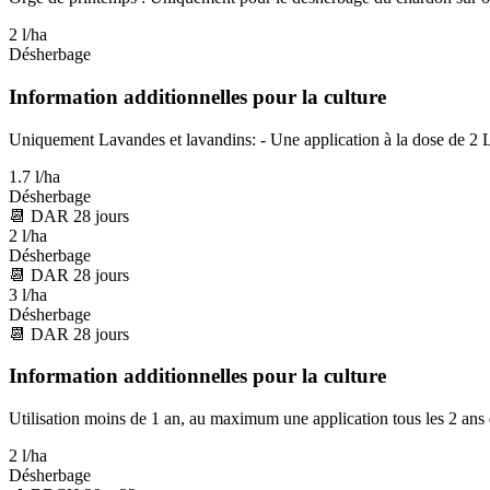
2 l/ha
Désherbage
Information additionnelles pour la culture
Uniquement Lavandes et lavandins: - Une application à la dose de 2 L/
1.7 l/ha
Désherbage
📆
DAR
28
jours
2 l/ha
Désherbage
📆
DAR
28
jours
3 l/ha
Désherbage
📆
DAR
28
jours
Information additionnelles pour la culture
Utilisation moins de 1 an, au maximum une application tous les 2 ans de
2 l/ha
Désherbage