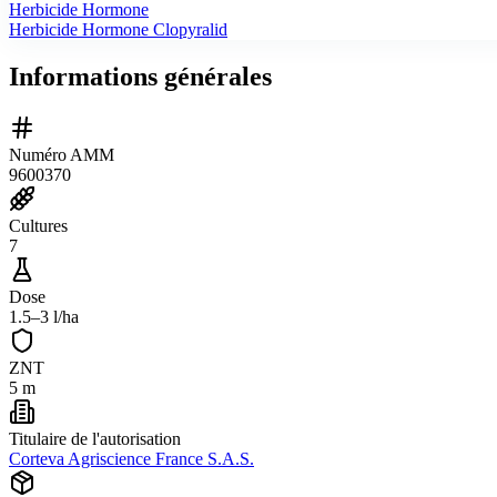
Herbicide Hormone
Herbicide Hormone Clopyralid
Informations générales
Numéro AMM
9600370
Cultures
7
Dose
1.5–3 l/ha
ZNT
5 m
Titulaire de l'autorisation
Corteva Agriscience France S.A.S.