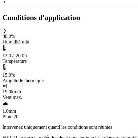
5
Conditions d'application
💧
80.0
%
Humidité min.
🌡️
12.0 à 20.0
°c
Température
🌡️
15.0
°c
Amplitude thermique
💨
19.0
km/h
Vent max.
🌧️
1.0
mm
Pluie 2h
Intervenez uniquement quand les conditions sont réunies
HYGO analyse la météo locale et vous indique les créneaux favorable