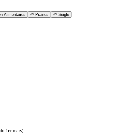
n Alimentaires
🌱
Prairies
🌱
Seigle
r du 1er mars)