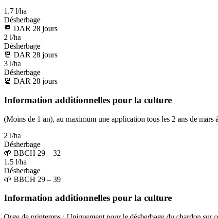
1.7 l/ha
Désherbage
📆
DAR
28
jours
2 l/ha
Désherbage
📆
DAR
28
jours
3 l/ha
Désherbage
📆
DAR
28
jours
Information additionnelles pour la culture
(Moins de 1 an), au maximum une application tous les 2 ans de mars à fi
2 l/ha
Désherbage
🌱
BBCH 29 – 32
1.5 l/ha
Désherbage
🌱
BBCH 29 – 39
Information additionnelles pour la culture
Orge de printemps : Uniquement pour le désherbage du chardon sur o