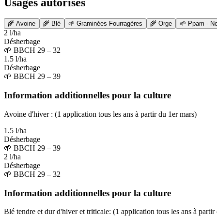
Usages autorisés
🌾
Avoine
🌾
Blé
🌱
Graminées Fourragères
🌾
Orge
🌱
Ppam - No
2 l/ha
Désherbage
🌱
BBCH 29 – 32
1.5 l/ha
Désherbage
🌱
BBCH 29 – 39
Information additionnelles pour la culture
Avoine d'hiver : (1 application tous les ans à partir du 1er mars)
1.5 l/ha
Désherbage
🌱
BBCH 29 – 39
2 l/ha
Désherbage
🌱
BBCH 29 – 32
Information additionnelles pour la culture
Blé tendre et dur d'hiver et triticale: (1 application tous les ans à parti