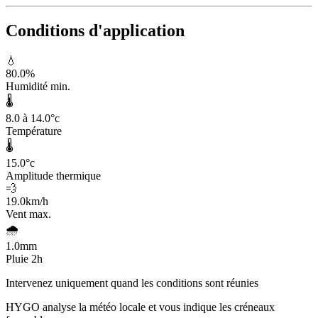
Conditions d'application
💧
80.0
%
Humidité min.
🌡️
8.0 à 14.0
°c
Température
🌡️
15.0
°c
Amplitude thermique
💨
19.0
km/h
Vent max.
🌧️
1.0
mm
Pluie 2h
Intervenez uniquement quand les conditions sont réunies
HYGO analyse la météo locale et vous indique les créneaux