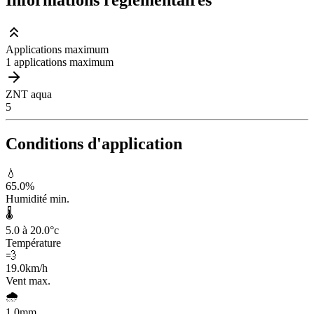
Informations réglementaires
Applications maximum
1 applications maximum
ZNT aqua
5
Conditions d'application
💧
65.0
%
Humidité min.
🌡️
5.0 à 20.0
°c
Température
💨
19.0
km/h
Vent max.
🌧️
1.0
mm