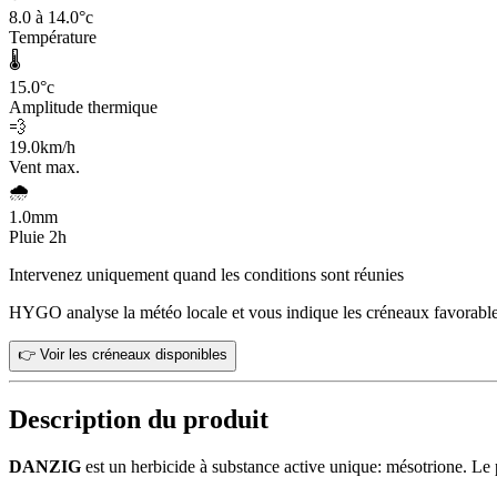
8.0 à 14.0
°c
Température
🌡️
15.0
°c
Amplitude thermique
💨
19.0
km/h
Vent max.
🌧️
1.0
mm
Pluie 2h
Intervenez uniquement quand les conditions sont réunies
HYGO analyse la météo locale et vous indique les créneaux favorable
👉 Voir les créneaux disponibles
Description du produit
DANZIG
est un herbicide à substance active unique: mésotrione. Le 