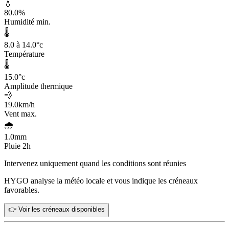
💧
80.0
%
Humidité min.
🌡️
8.0 à 14.0
°c
Température
🌡️
15.0
°c
Amplitude thermique
💨
19.0
km/h
Vent max.
🌧️
1.0
mm
Pluie 2h
Intervenez uniquement quand les conditions sont réunies
HYGO analyse la météo locale et vous indique les créneaux
favorables.
👉 Voir les créneaux disponibles