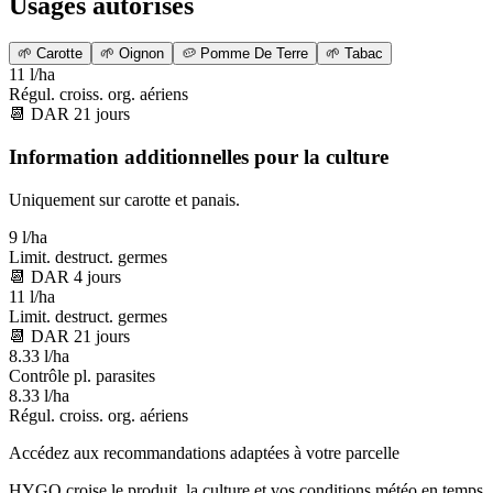
Usages autorisés
🌱
Carotte
🌱
Oignon
🥔
Pomme De Terre
🌱
Tabac
11 l/ha
Régul. croiss. org. aériens
📆
DAR
21
jours
Information additionnelles pour la culture
Uniquement sur carotte et panais.
9 l/ha
Limit. destruct. germes
📆
DAR
4
jours
11 l/ha
Limit. destruct. germes
📆
DAR
21
jours
8.33 l/ha
Contrôle pl. parasites
8.33 l/ha
Régul. croiss. org. aériens
Accédez aux recommandations adaptées à votre parcelle
HYGO croise le produit, la culture et vos conditions météo en temps