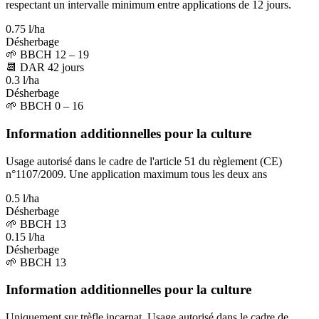
respectant un intervalle minimum entre applications de 12 jours.
0.75 l/ha
Désherbage
🌱
BBCH 12 – 19
📆
DAR
42
jours
0.3 l/ha
Désherbage
🌱
BBCH 0 – 16
Information additionnelles pour la culture
Usage autorisé dans le cadre de l'article 51 du règlement (CE)
n°1107/2009. Une application maximum tous les deux ans
0.5 l/ha
Désherbage
🌱
BBCH 13
0.15 l/ha
Désherbage
🌱
BBCH 13
Information additionnelles pour la culture
Uniquement sur trèfle incarnat. Usage autorisé dans le cadre de