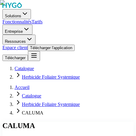
Solutions
Fonctionnalités
Tarifs
Entreprise
Ressources
Espace client
Télécharger l'application
Télécharger
Catalogue
Herbicide Foliaire Systemique
Accueil
Catalogue
Herbicide Foliaire Systemique
CALUMA
CALUMA