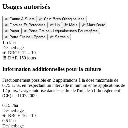
Usages autorisés
🌱
Canne À Sucre
🌿
Crucifères Oléagineuses
🌱
Florales Et Potagères
🌱
Lin
🌽
Maïs
🌽
Maïs Doux
🌱
Pavot
🌱
Porte Graine - Légumineuses Fourragères
🌱
Porte Graine - Ppamc
🌱
Sarrasin
1.5 l/ha
Désherbage
🌱
BBCH 12 – 19
📆
DAR
150
jours
Information additionnelles pour la culture
Fractionnement possible en 2 applications à la dose maximale de
0,75 L/ha, en respectant un intervalle minimum entre applications de
12 jours. Usage autorisé dans le cadre de l'article 51 du règlement
(CE) n° 1107/2009.
0.15 l/ha
Désherbage
🌱
BBCH 16 – 19
0.5 l/ha
Désherbage