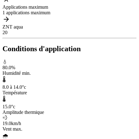
Applications maximum
1 applications maximum
ZNT aqua
20
Conditions d'application
💧
80.0
%
Humidité min.
🌡️
8.0 à 14.0
°c
Température
🌡️
15.0
°c
Amplitude thermique
💨
19.0
km/h
Vent max.
🌧️