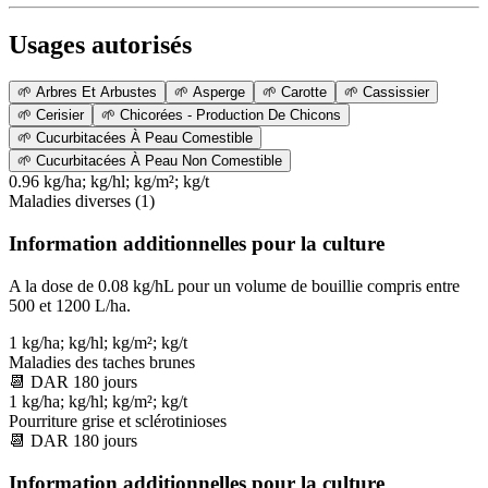
Usages autorisés
🌱
Arbres Et Arbustes
🌱
Asperge
🌱
Carotte
🌱
Cassissier
🌱
Cerisier
🌱
Chicorées - Production De Chicons
🌱
Cucurbitacées À Peau Comestible
🌱
Cucurbitacées À Peau Non Comestible
0.96 kg/ha; kg/hl; kg/m²; kg/t
Maladies diverses (1)
Information additionnelles pour la culture
A la dose de 0.08 kg/hL pour un volume de bouillie compris entre
500 et 1200 L/ha.
1 kg/ha; kg/hl; kg/m²; kg/t
Maladies des taches brunes
📆
DAR
180
jours
1 kg/ha; kg/hl; kg/m²; kg/t
Pourriture grise et sclérotinioses
📆
DAR
180
jours
Information additionnelles pour la culture