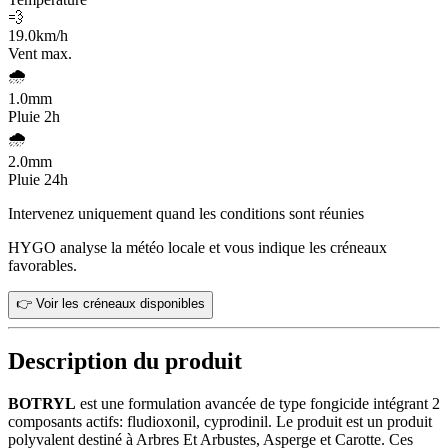
💨
19.0
km/h
Vent max.
🌧️
1.0
mm
Pluie 2h
🌧️
2.0
mm
Pluie 24h
Intervenez uniquement quand les conditions sont réunies
HYGO analyse la météo locale et vous indique les créneaux
favorables.
👉 Voir les créneaux disponibles
Description du produit
BOTRYL
est une formulation avancée de type fongicide intégrant 2
composants actifs: fludioxonil, cyprodinil. Le produit est un produit
polyvalent destiné à Arbres Et Arbustes, Asperge et Carotte. Ces