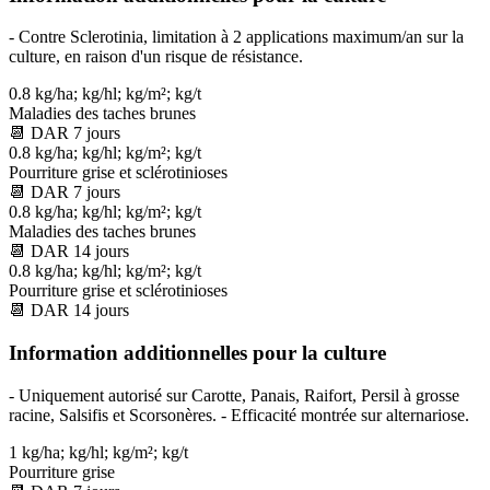
- Contre Sclerotinia, limitation à 2 applications maximum/an sur la
culture, en raison d'un risque de résistance.
0.8 kg/ha; kg/hl; kg/m²; kg/t
Maladies des taches brunes
📆
DAR
7
jours
0.8 kg/ha; kg/hl; kg/m²; kg/t
Pourriture grise et sclérotinioses
📆
DAR
7
jours
0.8 kg/ha; kg/hl; kg/m²; kg/t
Maladies des taches brunes
📆
DAR
14
jours
0.8 kg/ha; kg/hl; kg/m²; kg/t
Pourriture grise et sclérotinioses
📆
DAR
14
jours
Information additionnelles pour la culture
- Uniquement autorisé sur Carotte, Panais, Raifort, Persil à grosse
racine, Salsifis et Scorsonères. - Efficacité montrée sur alternariose.
1 kg/ha; kg/hl; kg/m²; kg/t
Pourriture grise