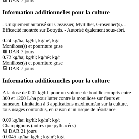
📆
DAR
7
jours
Information additionnelles pour la culture
- Uniquement autorisé sur Cassissier, Myrtillier, Groseillier(s). -
Efficacité montrée sur Botrytis. - Autorisé également sous-abri.
0.24 kg/ha; kg/hl; kg/m²; kg/t
Moniliose(s) et pourriture grise
📆
DAR
7
jours
0.72 kg/ha; kg/hl; kg/m²; kg/t
Moniliose(s) et pourriture grise
📆
DAR
7
jours
Information additionnelles pour la culture
A la dose de 0.02 kg/hL pour un volume de bouillie compris entre
300 et 1200 L/ha pour lutter contre la moniliose sur fleurs et
rameaux. Limitation à 3 applications maximum/an sur la culture,
tous usages confondus, en raison d'un risque de résistance.
0.09 kg/ha; kg/hl; kg/m²; kg/t
Champignons (autres que pythiacées)
📆
DAR
21
jours
0.0045 kg/ha; kg/hl; kg/m²; kg/t