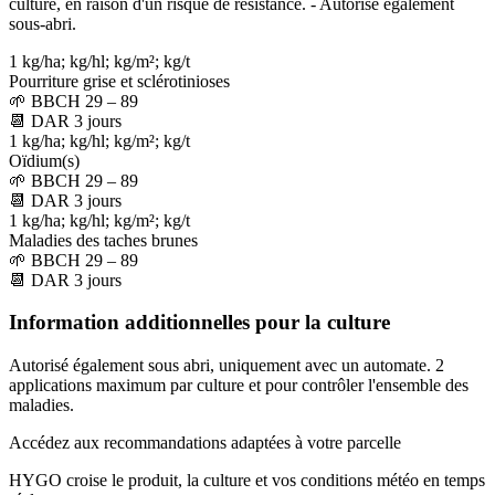
culture, en raison d'un risque de résistance. - Autorisé également
sous-abri.
1 kg/ha; kg/hl; kg/m²; kg/t
Pourriture grise et sclérotinioses
🌱
BBCH 29 – 89
📆
DAR
3
jours
1 kg/ha; kg/hl; kg/m²; kg/t
Oïdium(s)
🌱
BBCH 29 – 89
📆
DAR
3
jours
1 kg/ha; kg/hl; kg/m²; kg/t
Maladies des taches brunes
🌱
BBCH 29 – 89
📆
DAR
3
jours
Information additionnelles pour la culture
Autorisé également sous abri, uniquement avec un automate. 2
applications maximum par culture et pour contrôler l'ensemble des
maladies.
Accédez aux recommandations adaptées à votre parcelle
HYGO croise le produit, la culture et vos conditions météo en temps