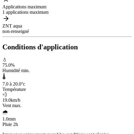
Applications maximum
1 applications maximum
ZNT aqua
non-renseigné
Conditions d'application
💧
75.0
%
Humidité min.
🌡️
7.0 à 20.0
°c
Température
💨
19.0
km/h
Vent max.
🌧️
1.0
mm
Pluie 2h