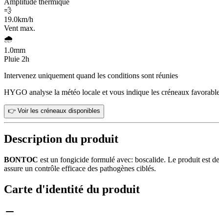
Amplitude thermique
💨
19.0
km/h
Vent max.
🌧️
1.0
mm
Pluie 2h
Intervenez uniquement quand les conditions sont réunies
HYGO analyse la météo locale et vous indique les créneaux favorable
👉 Voir les créneaux disponibles
Description du produit
BONTOC
est un fongicide formulé avec: boscalide. Le produit est de
assure un contrôle efficace des pathogènes ciblés.
Carte d'identité du produit