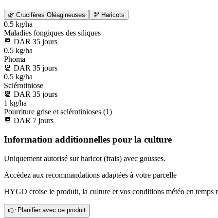
🌿
Crucifères Oléagineuses
🫘
Haricots
0.5 kg/ha
Maladies fongiques des siliques
📆
DAR
35
jours
0.5 kg/ha
Phoma
📆
DAR
35
jours
0.5 kg/ha
Sclérotiniose
📆
DAR
35
jours
1 kg/ha
Pourriture grise et sclérotinioses (1)
📆
DAR
7
jours
Information additionnelles pour la culture
Uniquement autorisé sur haricot (frais) avec gousses.
Accédez aux recommandations adaptées à votre parcelle
HYGO croise le produit, la culture et vos conditions météo en temps r
👉 Planifier avec ce produit