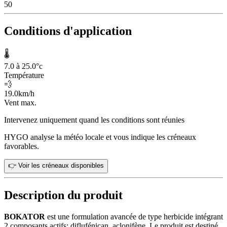
50
Conditions d'application
🌡️
7.0 à 25.0
°c
Température
💨
19.0
km/h
Vent max.
Intervenez uniquement quand les conditions sont réunies
HYGO analyse la météo locale et vous indique les créneaux
favorables.
👉 Voir les créneaux disponibles
Description du produit
BOKATOR
est une formulation avancée de type herbicide intégrant
2 composants actifs: diflufénican, aclonifène. Le produit est destiné