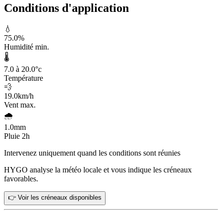
Conditions d'application
💧
75.0
%
Humidité min.
🌡️
7.0 à 20.0
°c
Température
💨
19.0
km/h
Vent max.
🌧️
1.0
mm
Pluie 2h
Intervenez uniquement quand les conditions sont réunies
HYGO analyse la météo locale et vous indique les créneaux
favorables.
👉 Voir les créneaux disponibles