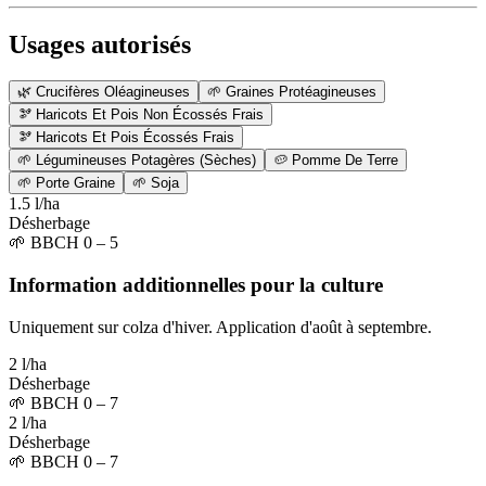
Usages autorisés
🌿
Crucifères Oléagineuses
🌱
Graines Protéagineuses
🫘
Haricots Et Pois Non Écossés Frais
🫘
Haricots Et Pois Écossés Frais
🌱
Légumineuses Potagères (Sèches)
🥔
Pomme De Terre
🌱
Porte Graine
🌱
Soja
1.5 l/ha
Désherbage
🌱
BBCH 0 – 5
Information additionnelles pour la culture
Uniquement sur colza d'hiver. Application d'août à septembre.
2 l/ha
Désherbage
🌱
BBCH 0 – 7
2 l/ha
Désherbage
🌱
BBCH 0 – 7