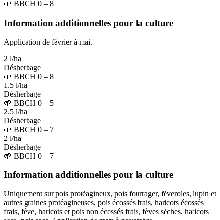
🌱
BBCH 0 – 8
Information additionnelles pour la culture
Application de février à mai.
2 l/ha
Désherbage
🌱
BBCH 0 – 8
1.5 l/ha
Désherbage
🌱
BBCH 0 – 5
2.5 l/ha
Désherbage
🌱
BBCH 0 – 7
2 l/ha
Désherbage
🌱
BBCH 0 – 7
Information additionnelles pour la culture
Uniquement sur pois protéagineux, pois fourrager, féveroles, lupin et
autres graines protéagineuses, pois écossés frais, haricots écossés
frais, fève, haricots et pois non écossés frais, fèves sèches, haricots