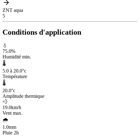
ZNT aqua
5
Conditions d'application
💧
75.0
%
Humidité min.
🌡️
5.0 à 20.0
°c
Température
🌡️
20.0
°c
Amplitude thermique
💨
19.0
km/h
Vent max.
🌧️
1.0
mm
Pluie 2h