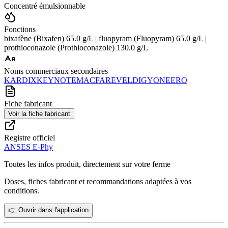
Concentré émulsionnable
Fonctions
bixafène (Bixafen) 65.0 g/L | fluopyram (Fluopyram) 65.0 g/L |
prothioconazole (Prothioconazole) 130.0 g/L
Noms commerciaux secondaires
KARDIX
KEYNOTE
MACFARE
VELDIG
YONEERO
Fiche fabricant
Voir la fiche fabricant
Registre officiel
ANSES E-Phy
Toutes les infos produit, directement sur votre ferme
Doses, fiches fabricant et recommandations adaptées à vos
conditions.
👉 Ouvrir dans l'application