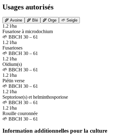
Usages autorisés
🌾
Avoine
🌾
Blé
🌾
Orge
🌱
Seigle
1.2 l/ha
Fusariose à microdochium
🌱
BBCH 30 – 61
1.2 l/ha
Fusarioses
🌱
BBCH 30 – 61
1.2 l/ha
Oïdium(s)
🌱
BBCH 30 – 61
1.2 l/ha
Piétin verse
🌱
BBCH 30 – 61
1.2 l/ha
Septoriose(s) et helminthosporiose
🌱
BBCH 30 – 61
1.2 l/ha
Rouille couronnée
🌱
BBCH 30 – 61
Information additionnelles pour la culture