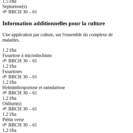
1.5 l/ha
Septoriose(s)
🌱
BBCH 30 – 61
Information additionnelles pour la culture
Une application par culture, sur l'ensemble du complexe de
maladies.
1.2 l/ha
Fusariose à microdochium
🌱
BBCH 30 – 61
1.2 l/ha
Fusarioses
🌱
BBCH 30 – 61
1.2 l/ha
Helminthosporiose et ramulariose
🌱
BBCH 30 – 61
1.2 l/ha
Oïdium(s)
🌱
BBCH 30 – 61
1.2 l/ha
Piétin verse
🌱
BBCH 30 – 61
1.2 l/ha