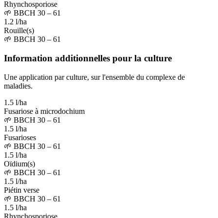
Rhynchosporiose
🌱
BBCH 30 – 61
1.2 l/ha
Rouille(s)
🌱
BBCH 30 – 61
Information additionnelles pour la culture
Une application par culture, sur l'ensemble du complexe de
maladies.
1.5 l/ha
Fusariose à microdochium
🌱
BBCH 30 – 61
1.5 l/ha
Fusarioses
🌱
BBCH 30 – 61
1.5 l/ha
Oïdium(s)
🌱
BBCH 30 – 61
1.5 l/ha
Piétin verse
🌱
BBCH 30 – 61
1.5 l/ha
Rhynchosporiose