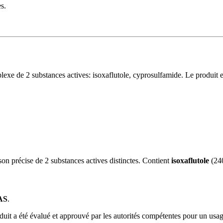
s.
exe de 2 substances actives: isoxaflutole, cyprosulfamide. Le produit e
écise de 2 substances actives distinctes. Contient
isoxaflutole
(240
AS
.
duit a été évalué et approuvé par les autorités compétentes pour un usag