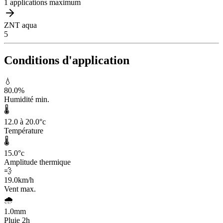
1 applications maximum
ZNT aqua
5
Conditions d'application
💧
80.0
%
Humidité min.
🌡️
12.0 à 20.0
°c
Température
🌡️
15.0
°c
Amplitude thermique
💨
19.0
km/h
Vent max.
🌧️
1.0
mm
Pluie 2h