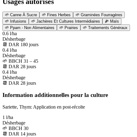
Usages autorisés
🌱
Canne À Sucre
🌱
Fines Herbes
🌱
Graminées Fourragères
🌱
Infusions
🌱
Jachères Et Cultures Intermédiaires
🌽
Maïs
🌱
Ppam - Non Alimentaires
🌱
Prairies
🌱
Traitements Généraux
0.6 l/ha
Désherbage
📆
DAR
180
jours
0.4 l/ha
Désherbage
🌱
BBCH 31 – 45
📆
DAR
28
jours
0.4 l/ha
Désherbage
📆
DAR
28
jours
Information additionnelles pour la culture
Sariette, Thym: Application en post-récolte
1 l/ha
Désherbage
🌱
BBCH 30
📆
DAR
14
jours