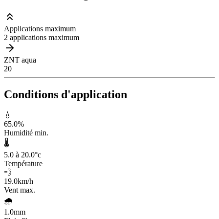
Applications maximum
2 applications maximum
ZNT aqua
20
Conditions d'application
💧
65.0
%
Humidité min.
🌡️
5.0 à 20.0
°c
Température
💨
19.0
km/h
Vent max.
🌧️
1.0
mm