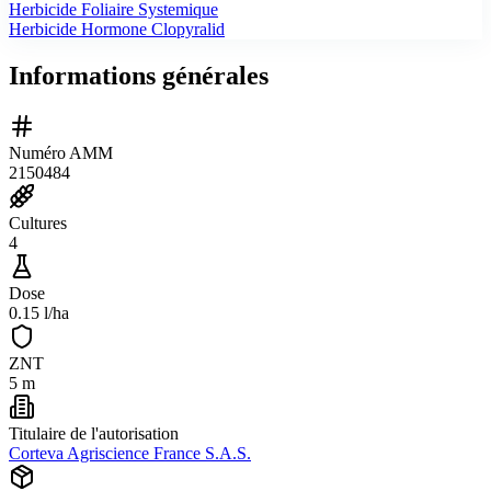
Herbicide Foliaire Systemique
Herbicide Hormone Clopyralid
Informations générales
Numéro AMM
2150484
Cultures
4
Dose
0.15 l/ha
ZNT
5 m
Titulaire de l'autorisation
Corteva Agriscience France S.A.S.