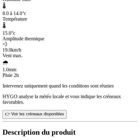
🌡️
8.0 à 14.0
°c
Température
🌡️
15.0
°c
Amplitude thermique
💨
19.0
km/h
Vent max.
🌧️
1.0
mm
Pluie 2h
Intervenez uniquement quand les conditions sont réunies
HYGO analyse la météo locale et vous indique les créneaux
favorables.
👉 Voir les créneaux disponibles
Description du produit