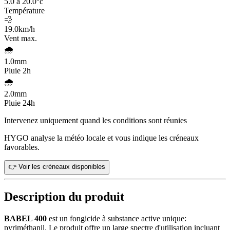
5.0 à 20.0
°c
Température
💨
19.0
km/h
Vent max.
🌧️
1.0
mm
Pluie 2h
🌧️
2.0
mm
Pluie 24h
Intervenez uniquement quand les conditions sont réunies
HYGO analyse la météo locale et vous indique les créneaux
favorables.
👉 Voir les créneaux disponibles
Description du produit
BABEL 400
est un fongicide à substance active unique:
pyriméthanil. Le produit offre un large spectre d'utilisation incluant