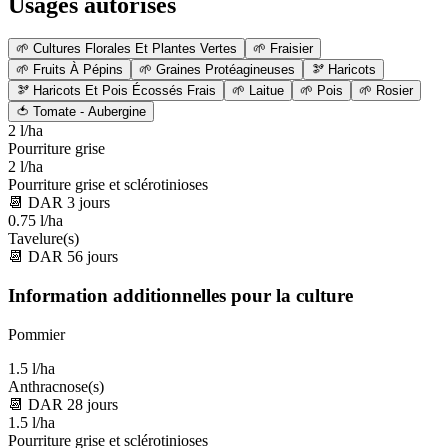
Usages autorisés
🌱
Cultures Florales Et Plantes Vertes
🌱
Fraisier
🌱
Fruits À Pépins
🌱
Graines Protéagineuses
🫘
Haricots
🫘
Haricots Et Pois Écossés Frais
🌱
Laitue
🌱
Pois
🌱
Rosier
🍅
Tomate - Aubergine
2 l/ha
Pourriture grise
2 l/ha
Pourriture grise et sclérotinioses
📆
DAR
3
jours
0.75 l/ha
Tavelure(s)
📆
DAR
56
jours
Information additionnelles pour la culture
Pommier
1.5 l/ha
Anthracnose(s)
📆
DAR
28
jours
1.5 l/ha
Pourriture grise et sclérotinioses