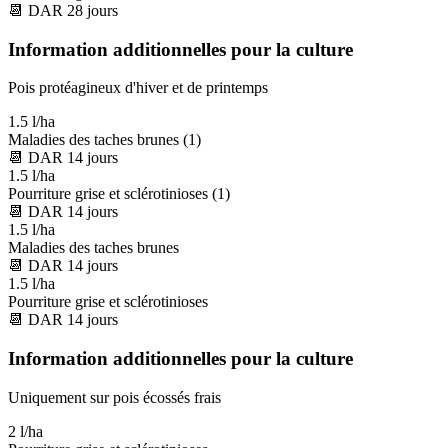
📆
DAR
28
jours
Information additionnelles pour la culture
Pois protéagineux d'hiver et de printemps
1.5 l/ha
Maladies des taches brunes (1)
📆
DAR
14
jours
1.5 l/ha
Pourriture grise et sclérotinioses (1)
📆
DAR
14
jours
1.5 l/ha
Maladies des taches brunes
📆
DAR
14
jours
1.5 l/ha
Pourriture grise et sclérotinioses
📆
DAR
14
jours
Information additionnelles pour la culture
Uniquement sur pois écossés frais
2 l/ha