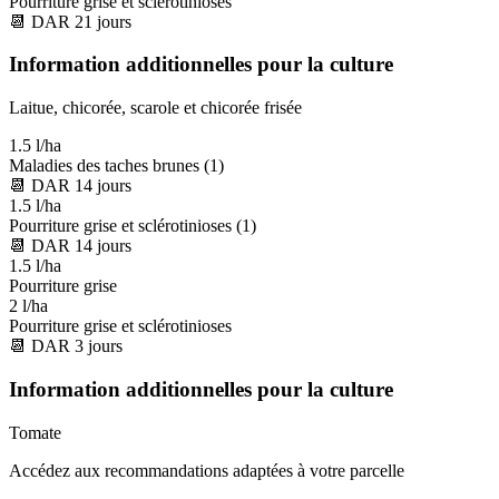
Pourriture grise et sclérotinioses
📆
DAR
21
jours
Information additionnelles pour la culture
Laitue, chicorée, scarole et chicorée frisée
1.5 l/ha
Maladies des taches brunes (1)
📆
DAR
14
jours
1.5 l/ha
Pourriture grise et sclérotinioses (1)
📆
DAR
14
jours
1.5 l/ha
Pourriture grise
2 l/ha
Pourriture grise et sclérotinioses
📆
DAR
3
jours
Information additionnelles pour la culture
Tomate
Accédez aux recommandations adaptées à votre parcelle