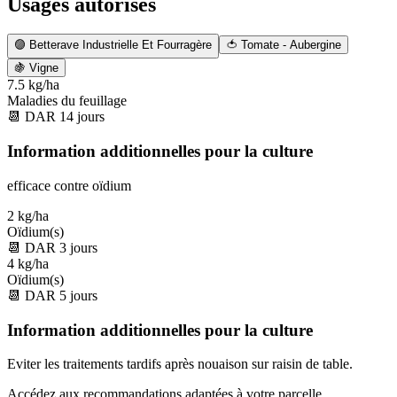
Usages autorisés
🟣
Betterave Industrielle Et Fourragère
🍅
Tomate - Aubergine
🍇
Vigne
7.5 kg/ha
Maladies du feuillage
📆
DAR
14
jours
Information additionnelles pour la culture
efficace contre oïdium
2 kg/ha
Oïdium(s)
📆
DAR
3
jours
4 kg/ha
Oïdium(s)
📆
DAR
5
jours
Information additionnelles pour la culture
Eviter les traitements tardifs après nouaison sur raisin de table.
Accédez aux recommandations adaptées à votre parcelle