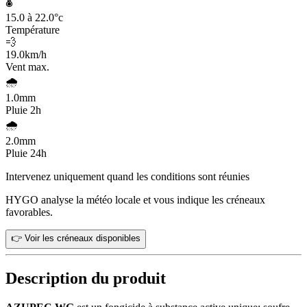
🌡️
15.0 à 22.0
°c
Température
💨
19.0
km/h
Vent max.
🌧️
1.0
mm
Pluie 2h
🌧️
2.0
mm
Pluie 24h
Intervenez uniquement quand les conditions sont réunies
HYGO analyse la météo locale et vous indique les créneaux
favorables.
👉 Voir les créneaux disponibles
Description du produit