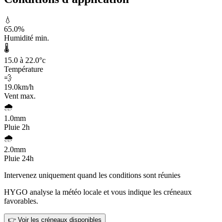
💧
65.0
%
Humidité min.
🌡️
15.0 à 22.0
°c
Température
💨
19.0
km/h
Vent max.
🌧️
1.0
mm
Pluie 2h
🌧️
2.0
mm
Pluie 24h
Intervenez uniquement quand les conditions sont réunies
HYGO analyse la météo locale et vous indique les créneaux
favorables.
👉 Voir les créneaux disponibles