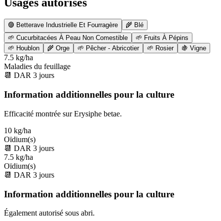
Usages autorisés
🟣
Betterave Industrielle Et Fourragère
🌾
Blé
🌱
Cucurbitacées À Peau Non Comestible
🌱
Fruits À Pépins
🌱
Houblon
🌾
Orge
🌱
Pêcher - Abricotier
🌱
Rosier
🍇
Vigne
7.5 kg/ha
Maladies du feuillage
📆
DAR
3
jours
Information additionnelles pour la culture
Efficacité montrée sur Erysiphe betae.
10 kg/ha
Oïdium(s)
📆
DAR
3
jours
7.5 kg/ha
Oïdium(s)
📆
DAR
3
jours
Information additionnelles pour la culture
Également autorisé sous abri.