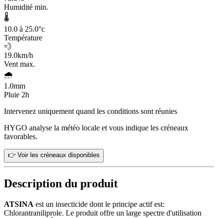
Humidité min.
🌡️
10.0 à 25.0
°c
Température
💨
19.0
km/h
Vent max.
🌧️
1.0
mm
Pluie 2h
Intervenez uniquement quand les conditions sont réunies
HYGO analyse la météo locale et vous indique les créneaux
favorables.
👉 Voir les créneaux disponibles
Description du produit
ATSINA
est un insecticide dont le principe actif est:
Chlorantraniliprole. Le produit offre un large spectre d'utilisation