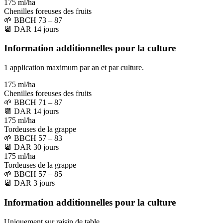
175 ml/ha
Chenilles foreuses des fruits
🌱
BBCH 73 – 87
📆
DAR
14
jours
Information additionnelles pour la culture
1 application maximum par an et par culture.
175 ml/ha
Chenilles foreuses des fruits
🌱
BBCH 71 – 87
📆
DAR
14
jours
175 ml/ha
Tordeuses de la grappe
🌱
BBCH 57 – 83
📆
DAR
30
jours
175 ml/ha
Tordeuses de la grappe
🌱
BBCH 57 – 85
📆
DAR
3
jours
Information additionnelles pour la culture
Uniquement sur raisin de table.