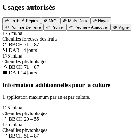
Usages autorisés
🌱
Fruits À Pépins
🌽
Maïs
🌽
Maïs Doux
🌱
Noyer
🥔
Pomme De Terre
🌱
Prunier
🌱
Pêcher - Abricotier
🍇
Vigne
175 ml/ha
Chenilles foreuses des fruits
🌱
BBCH 71 – 87
📆
DAR
14
jours
175 ml/ha
Chenilles phytophages
🌱
BBCH 71 – 87
📆
DAR
14
jours
Information additionnelles pour la culture
1 application maximum par an et par culture.
125 ml/ha
Chenilles phytophages
🌱
BBCH 20 – 55
125 ml/ha
Chenilles phytophages
🌱
BBCH 51 – 87