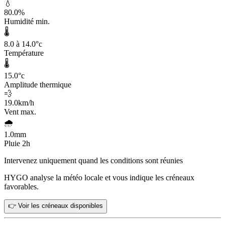
💧
80.0
%
Humidité min.
🌡️
8.0 à 14.0
°c
Température
🌡️
15.0
°c
Amplitude thermique
💨
19.0
km/h
Vent max.
🌧️
1.0
mm
Pluie 2h
Intervenez uniquement quand les conditions sont réunies
HYGO analyse la météo locale et vous indique les créneaux
favorables.
👉 Voir les créneaux disponibles