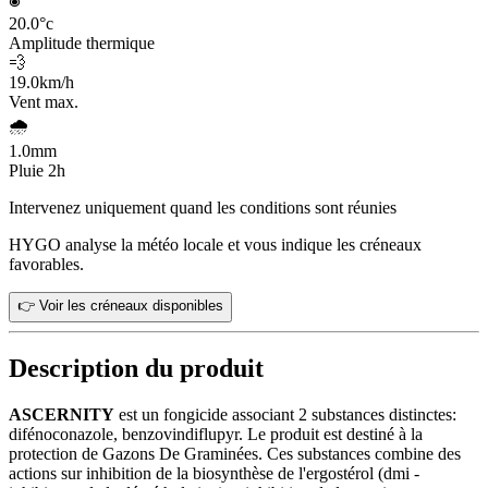
20.0
°c
Amplitude thermique
💨
19.0
km/h
Vent max.
🌧️
1.0
mm
Pluie 2h
Intervenez uniquement quand les conditions sont réunies
HYGO analyse la météo locale et vous indique les créneaux
favorables.
👉 Voir les créneaux disponibles
Description du produit
ASCERNITY
est un fongicide associant 2 substances distinctes:
difénoconazole, benzovindiflupyr. Le produit est destiné à la
protection de Gazons De Graminées. Ces substances combine des
actions sur inhibition de la biosynthèse de l'ergostérol (dmi -