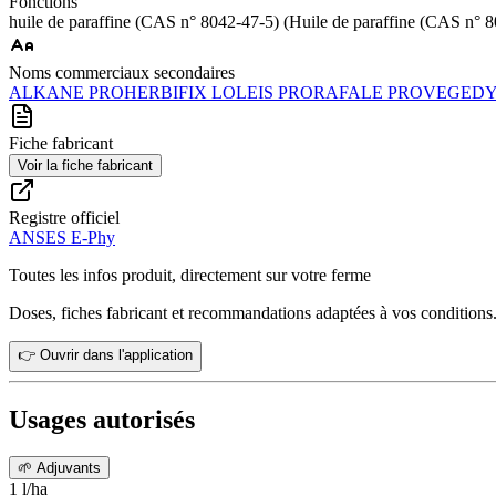
Fonctions
huile de paraffine (CAS n° 8042-47-5) (Huile de paraffine (CAS n° 
Noms commerciaux secondaires
ALKANE PRO
HERBIFIX L
OLEIS PRO
RAFALE PRO
VEGED
Fiche fabricant
Voir la fiche fabricant
Registre officiel
ANSES E-Phy
Toutes les infos produit, directement sur votre ferme
Doses, fiches fabricant et recommandations adaptées à vos conditions
👉 Ouvrir dans l'application
Usages autorisés
🌱
Adjuvants
1 l/ha