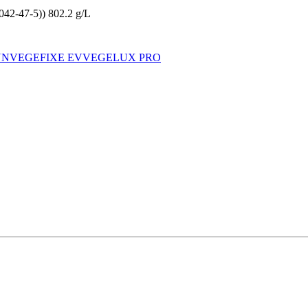
8042-47-5)) 802.2 g/L
YN
VEGEFIXE EV
VEGELUX PRO
.