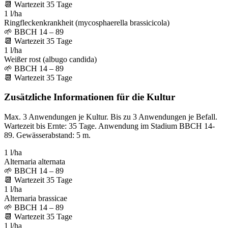
📆
Wartezeit
35
Tage
1 l/ha
Ringfleckenkrankheit (mycosphaerella brassicicola)
🌱
BBCH 14 – 89
📆
Wartezeit
35
Tage
1 l/ha
Weißer rost (albugo candida)
🌱
BBCH 14 – 89
📆
Wartezeit
35
Tage
Zusätzliche Informationen für die Kultur
Max. 3 Anwendungen je Kultur. Bis zu 3 Anwendungen je Befall.
Wartezeit bis Ernte: 35 Tage. Anwendung im Stadium BBCH 14-
89. Gewässerabstand: 5 m.
1 l/ha
Alternaria alternata
🌱
BBCH 14 – 89
📆
Wartezeit
35
Tage
1 l/ha
Alternaria brassicae
🌱
BBCH 14 – 89
📆
Wartezeit
35
Tage
1 l/ha