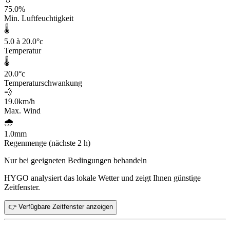
75.0
%
Min. Luftfeuchtigkeit
🌡️
5.0 à 20.0
°c
Temperatur
🌡️
20.0
°c
Temperaturschwankung
💨
19.0
km/h
Max. Wind
🌧️
1.0
mm
Regenmenge (nächste 2 h)
Nur bei geeigneten Bedingungen behandeln
HYGO analysiert das lokale Wetter und zeigt Ihnen günstige
Zeitfenster.
👉 Verfügbare Zeitfenster anzeigen