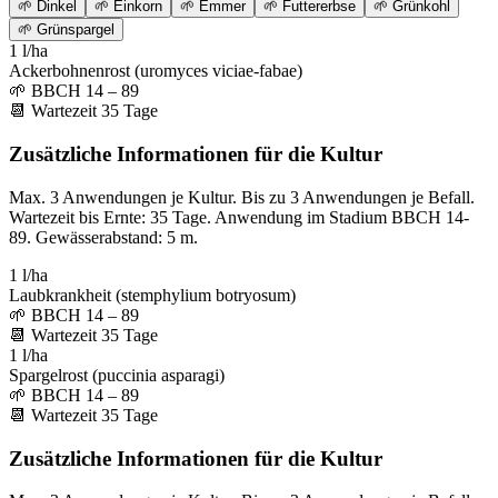
🌱
Dinkel
🌱
Einkorn
🌱
Emmer
🌱
Futtererbse
🌱
Grünkohl
🌱
Grünspargel
1 l/ha
Ackerbohnenrost (uromyces viciae-fabae)
🌱
BBCH 14 – 89
📆
Wartezeit
35
Tage
Zusätzliche Informationen für die Kultur
Max. 3 Anwendungen je Kultur. Bis zu 3 Anwendungen je Befall.
Wartezeit bis Ernte: 35 Tage. Anwendung im Stadium BBCH 14-
89. Gewässerabstand: 5 m.
1 l/ha
Laubkrankheit (stemphylium botryosum)
🌱
BBCH 14 – 89
📆
Wartezeit
35
Tage
1 l/ha
Spargelrost (puccinia asparagi)
🌱
BBCH 14 – 89
📆
Wartezeit
35
Tage
Zusätzliche Informationen für die Kultur