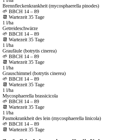
1 l/ha
Brennfleckenkrankheit (mycosphaerella pinodes)
🌱
BBCH 14 – 89
📆
Wartezeit
35
Tage
1 l/ha
Getreideschwärze
🌱
BBCH 14 – 89
📆
Wartezeit
35
Tage
1 l/ha
Graufäule (botrytis cinerea)
🌱
BBCH 14 – 89
📆
Wartezeit
35
Tage
1 l/ha
Grauschimmel (botrytis cinerea)
🌱
BBCH 14 – 89
📆
Wartezeit
35
Tage
1 l/ha
Mycosphaerella brassicicola
🌱
BBCH 14 – 89
📆
Wartezeit
35
Tage
1 l/ha
Pasmokrankheit des lein (mycosphaerella linicola)
🌱
BBCH 14 – 89
📆
Wartezeit
35
Tage