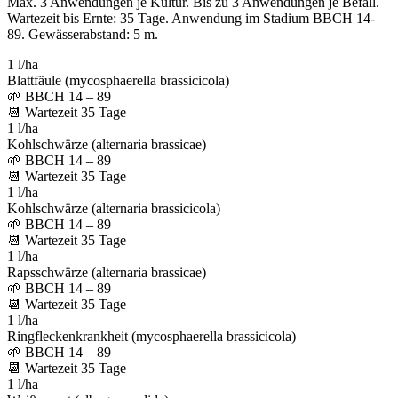
Max. 3 Anwendungen je Kultur. Bis zu 3 Anwendungen je Befall.
Wartezeit bis Ernte: 35 Tage. Anwendung im Stadium BBCH 14-
89. Gewässerabstand: 5 m.
1 l/ha
Blattfäule (mycosphaerella brassicicola)
🌱
BBCH 14 – 89
📆
Wartezeit
35
Tage
1 l/ha
Kohlschwärze (alternaria brassicae)
🌱
BBCH 14 – 89
📆
Wartezeit
35
Tage
1 l/ha
Kohlschwärze (alternaria brassicicola)
🌱
BBCH 14 – 89
📆
Wartezeit
35
Tage
1 l/ha
Rapsschwärze (alternaria brassicae)
🌱
BBCH 14 – 89
📆
Wartezeit
35
Tage
1 l/ha
Ringfleckenkrankheit (mycosphaerella brassicicola)
🌱
BBCH 14 – 89
📆
Wartezeit
35
Tage
1 l/ha