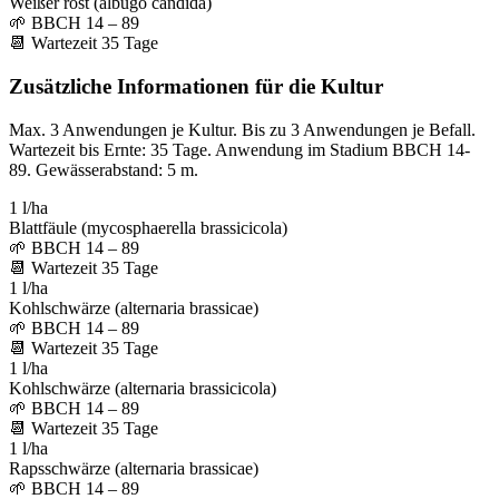
Weißer rost (albugo candida)
🌱
BBCH 14 – 89
📆
Wartezeit
35
Tage
Zusätzliche Informationen für die Kultur
Max. 3 Anwendungen je Kultur. Bis zu 3 Anwendungen je Befall.
Wartezeit bis Ernte: 35 Tage. Anwendung im Stadium BBCH 14-
89. Gewässerabstand: 5 m.
1 l/ha
Blattfäule (mycosphaerella brassicicola)
🌱
BBCH 14 – 89
📆
Wartezeit
35
Tage
1 l/ha
Kohlschwärze (alternaria brassicae)
🌱
BBCH 14 – 89
📆
Wartezeit
35
Tage
1 l/ha
Kohlschwärze (alternaria brassicicola)
🌱
BBCH 14 – 89
📆
Wartezeit
35
Tage
1 l/ha
Rapsschwärze (alternaria brassicae)
🌱
BBCH 14 – 89