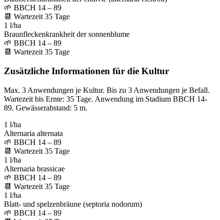
🌱
BBCH 14 – 89
📆
Wartezeit
35
Tage
1 l/ha
Braunfleckenkrankheit der sonnenblume
🌱
BBCH 14 – 89
📆
Wartezeit
35
Tage
Zusätzliche Informationen für die Kultur
Max. 3 Anwendungen je Kultur. Bis zu 3 Anwendungen je Befall.
Wartezeit bis Ernte: 35 Tage. Anwendung im Stadium BBCH 14-
89. Gewässerabstand: 5 m.
1 l/ha
Alternaria alternata
🌱
BBCH 14 – 89
📆
Wartezeit
35
Tage
1 l/ha
Alternaria brassicae
🌱
BBCH 14 – 89
📆
Wartezeit
35
Tage
1 l/ha
Blatt- und spelzenbräune (septoria nodorum)
🌱
BBCH 14 – 89