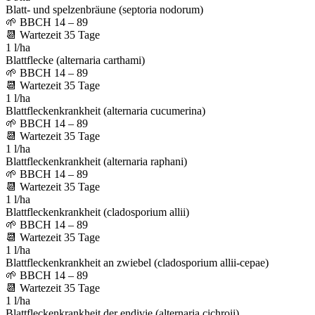
Blatt- und spelzenbräune (septoria nodorum)
🌱
BBCH 14 – 89
📆
Wartezeit
35
Tage
1 l/ha
Blattflecke (alternaria carthami)
🌱
BBCH 14 – 89
📆
Wartezeit
35
Tage
1 l/ha
Blattfleckenkrankheit (alternaria cucumerina)
🌱
BBCH 14 – 89
📆
Wartezeit
35
Tage
1 l/ha
Blattfleckenkrankheit (alternaria raphani)
🌱
BBCH 14 – 89
📆
Wartezeit
35
Tage
1 l/ha
Blattfleckenkrankheit (cladosporium allii)
🌱
BBCH 14 – 89
📆
Wartezeit
35
Tage
1 l/ha
Blattfleckenkrankheit an zwiebel (cladosporium allii-cepae)
🌱
BBCH 14 – 89
📆
Wartezeit
35
Tage
1 l/ha
Blattfleckenkrankheit der endivie (alternaria cichroii)