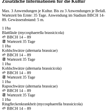
Zusätzliche Informationen für die Kultur
Max. 3 Anwendungen je Kultur. Bis zu 3 Anwendungen je Befall.
Wartezeit bis Ernte: 35 Tage. Anwendung im Stadium BBCH 14-
89. Gewässerabstand: 5 m.
1 l/ha
Blattfäule (mycosphaerella brassicicola)
🌱
BBCH 14 – 89
📆
Wartezeit
35
Tage
1 l/ha
Kohlschwärze (alternaria brassicae)
🌱
BBCH 14 – 89
📆
Wartezeit
35
Tage
1 l/ha
Kohlschwärze (alternaria brassicicola)
🌱
BBCH 14 – 89
📆
Wartezeit
35
Tage
1 l/ha
Rapsschwärze (alternaria brassicae)
🌱
BBCH 14 – 89
📆
Wartezeit
35
Tage
1 l/ha
Ringfleckenkrankheit (mycosphaerella brassicicola)
🌱
BBCH 14 – 89