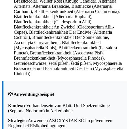
Brassicicola), Weißer Rost (Albugo Candida), Alternaria
Alternata, Alternaria Brassicae, Blattflecke (Alternaria
Carthami), Blattfleckenkrankheit (Alternaria Cucumerina),
Blattfleckenkrankheit (Alternaria Raphani),
Blattfleckenkrankheit (Cladosporium Allii),
Blattfleckenkrankheit An Zwiebel (Cladosporium Allii-
Cepae), Blattfleckenkrankheit Der Endivie (Alternaria
Cichroii), Braunfleckenkrankheit Der Sonnenblume,
Ascochyta Chrysanthemi, Blattfleckenkrankheit
(Mycosphaerella Ribis), Blattfleckenkrankheit (Passalora
Puncta), Brennfleckenkrankheit (Ascochyta Pisi),
Brennfleckenkrankheit (Mycosphaerella Pinodes),
Getreideschwärze, šedá plíseň, šedá plíseň, Mycosphaerella
Brassicicola und Pasmokrankheit Des Lein (Mycosphaerella
Linicola)
💡 Anwendungsbeispiel
Kontext:
Vorhandensein von Blatt- Und Spelzenbräune
(Septoria Nodorum) in Ackerbohne
Strategie:
Anwenden AZOXYSTAR SC im präventiven
Regime bei Risikobedingungen.