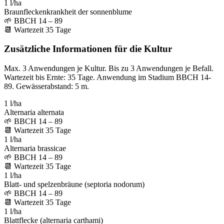
1 l/ha
Braunfleckenkrankheit der sonnenblume
🌱
BBCH 14 – 89
📆
Wartezeit
35
Tage
Zusätzliche Informationen für die Kultur
Max. 3 Anwendungen je Kultur. Bis zu 3 Anwendungen je Befall.
Wartezeit bis Ernte: 35 Tage. Anwendung im Stadium BBCH 14-
89. Gewässerabstand: 5 m.
1 l/ha
Alternaria alternata
🌱
BBCH 14 – 89
📆
Wartezeit
35
Tage
1 l/ha
Alternaria brassicae
🌱
BBCH 14 – 89
📆
Wartezeit
35
Tage
1 l/ha
Blatt- und spelzenbräune (septoria nodorum)
🌱
BBCH 14 – 89
📆
Wartezeit
35
Tage
1 l/ha
Blattflecke (alternaria carthami)