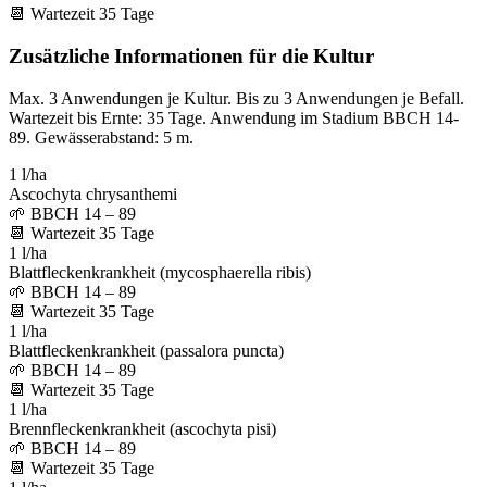
📆
Wartezeit
35
Tage
Zusätzliche Informationen für die Kultur
Max. 3 Anwendungen je Kultur. Bis zu 3 Anwendungen je Befall.
Wartezeit bis Ernte: 35 Tage. Anwendung im Stadium BBCH 14-
89. Gewässerabstand: 5 m.
1 l/ha
Ascochyta chrysanthemi
🌱
BBCH 14 – 89
📆
Wartezeit
35
Tage
1 l/ha
Blattfleckenkrankheit (mycosphaerella ribis)
🌱
BBCH 14 – 89
📆
Wartezeit
35
Tage
1 l/ha
Blattfleckenkrankheit (passalora puncta)
🌱
BBCH 14 – 89
📆
Wartezeit
35
Tage
1 l/ha
Brennfleckenkrankheit (ascochyta pisi)
🌱
BBCH 14 – 89
📆
Wartezeit
35
Tage