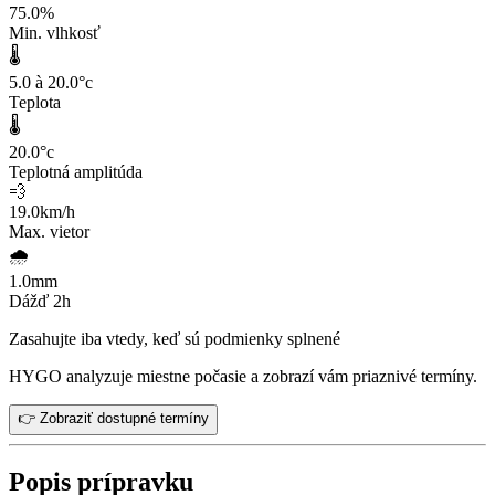
75.0
%
Min. vlhkosť
🌡️
5.0 à 20.0
°c
Teplota
🌡️
20.0
°c
Teplotná amplitúda
💨
19.0
km/h
Max. vietor
🌧️
1.0
mm
Dážď 2h
Zasahujte iba vtedy, keď sú podmienky splnené
HYGO analyzuje miestne počasie a zobrazí vám priaznivé termíny.
👉 Zobraziť dostupné termíny
Popis prípravku