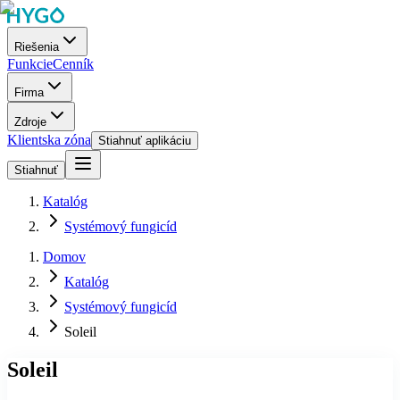
Riešenia
Funkcie
Cenník
Firma
Zdroje
Klientska zóna
Stiahnuť aplikáciu
Stiahnuť
Katalóg
Systémový fungicíd
Domov
Katalóg
Systémový fungicíd
Soleil
Soleil