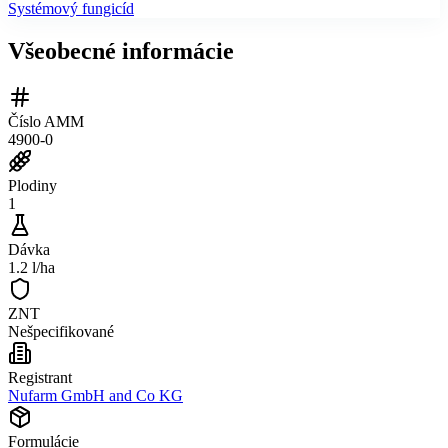
Systémový fungicíd
Všeobecné informácie
Číslo AMM
4900-0
Plodiny
1
Dávka
1.2 l/ha
ZNT
Nešpecifikované
Registrant
Nufarm GmbH and Co KG
Formulácie