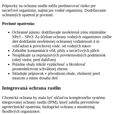
Prípravky na ochranu rastlín môžu predstavovať riziko pre
necieľové organizmy, najmä pre vodné organizmy. Dodržiavanie
ochranných opatrení je povinné.
Povinné opatrenia:
Ochranné pásmo: dodržiavajte neošetrenú zónu minimálne
SPe3 – SPe3: Za účelom ochrany vodných organizmov znížte
úlet dodržaním neošetrenej ochrannej vzdialenosti 4 m
vzhľadom k povrchovej vode. od vodných tokov
Zabráňte kontaminácii vôd, pôdy a necieľových plôch
Neaplikujte za nepriaznivých poveternostných podmienok
(silný vietor, pred dažďom)
Prázdne obaly trikrát vypláchnuť a likvidovať
prostredníctvom schválenej zberne
Skladujte prípravok v pôvodnom obale, chránený pred
mrazom a mimo dosahu detí
Integrovaná ochrana rastlín
Chemická ochrana by mala byť súčasťou komplexného systému
integrovanej ochrany rastlín (IPM), ktorý zahŕňa preventívne
agrotechnické opatrenia, biologickú ochranu a monitoring
škodlivých organizmov.