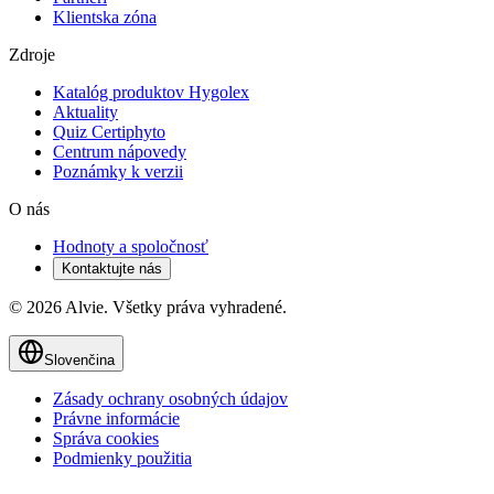
Klientska zóna
Zdroje
Katalóg produktov Hygolex
Aktuality
Quiz Certiphyto
Centrum nápovedy
Poznámky k verzii
O nás
Hodnoty a spoločnosť
Kontaktujte nás
© 2026 Alvie. Všetky práva vyhradené.
Slovenčina
Zásady ochrany osobných údajov
Právne informácie
Správa cookies
Podmienky použitia