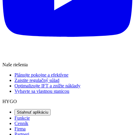
Naše riešenia
Plánujte pokojne a efektívne
Zaistite regulačný súlad
Optimalizujte IFT a znížte náklady
Vybavte sa vlastnou stanicou
HYGO
Stiahnuť aplikáciu
Funkcie
Cenník
Firma
Partneri