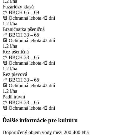
1.2 l/ha
Fuzariózy klasů
🌱
BBCH 65 – 69
📆
Ochranná lehota
42
dní
1.2 l/ha
Braničnatka pšeničná
🌱
BBCH 33 – 65
📆
Ochranná lehota
42
dní
1.2 l/ha
Rez pšeničná
🌱
BBCH 33 – 65
📆
Ochranná lehota
42
dní
1.2 l/ha
Rez plevová
🌱
BBCH 33 – 65
📆
Ochranná lehota
42
dní
1.2 l/ha
Padlí travní
🌱
BBCH 33 – 65
📆
Ochranná lehota
42
dní
Ďalšie informácie pre kultúru
Doporučený objem vody mezi 200-400 l/ha