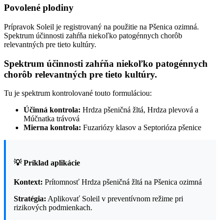
Povolené plodiny
Prípravok Soleil je registrovaný na použitie na Pšenica ozimná.
Spektrum účinnosti zahŕňa niekoľko patogénnych chorôb
relevantných pre tieto kultúry.
Spektrum účinnosti zahŕňa niekoľko patogénnych
chorôb relevantných pre tieto kultúry.
Tu je spektrum kontrolované touto formuláciou:
Účinná kontrola:
Hrdza pšeničná žltá, Hrdza plevová a
Múčnatka trávová
Mierna kontrola:
Fuzariózy klasov a Septorióza pšenice
💡 Príklad aplikácie
Kontext:
Prítomnosť Hrdza pšeničná žltá na Pšenica ozimná
Stratégia:
Aplikovať Soleil v preventívnom režime pri
rizikových podmienkach.