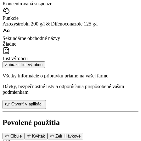
Koncentrovaná suspenze
Funkcie
Azoxystrobin 200 g/l & Difenoconazole 125 g/l
Sekundárne obchodné názvy
Žiadne
List výrobcu
Zobraziť list výrobcu
Všetky informácie o prípravku priamo na vašej farme
Dávky, bezpečnostné listy a odporúčania prispôsobené vašim
podmienkam.
👉 Otvoriť v aplikácii
Povolené použitia
🌱
Cibule
🌱
Květák
🌱
Zelí Hlávkové