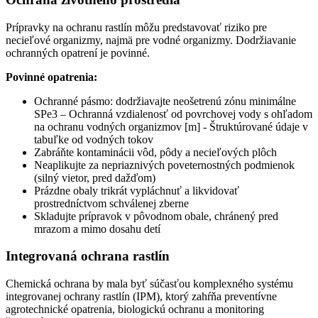
Prípravky na ochranu rastlín môžu predstavovať riziko pre
necieľové organizmy, najmä pre vodné organizmy. Dodržiavanie
ochranných opatrení je povinné.
Povinné opatrenia:
Ochranné pásmo: dodržiavajte neošetrenú zónu minimálne
SPe3 – Ochranná vzdialenosť od povrchovej vody s ohľadom
na ochranu vodných organizmov [m] - Štruktúrované údaje v
tabuľke od vodných tokov
Zabráňte kontaminácii vôd, pôdy a necieľových plôch
Neaplikujte za nepriaznivých poveternostných podmienok
(silný vietor, pred dažďom)
Prázdne obaly trikrát vypláchnuť a likvidovať
prostredníctvom schválenej zberne
Skladujte prípravok v pôvodnom obale, chránený pred
mrazom a mimo dosahu detí
Integrovaná ochrana rastlín
Chemická ochrana by mala byť súčasťou komplexného systému
integrovanej ochrany rastlín (IPM), ktorý zahŕňa preventívne
agrotechnické opatrenia, biologickú ochranu a monitoring