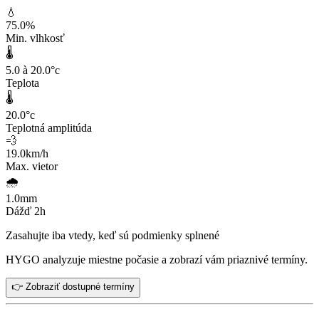
💧
75.0
%
Min. vlhkosť
🌡️
5.0 à 20.0
°c
Teplota
🌡️
20.0
°c
Teplotná amplitúda
💨
19.0
km/h
Max. vietor
🌧️
1.0
mm
Dážď 2h
Zasahujte iba vtedy, keď sú podmienky splnené
HYGO analyzuje miestne počasie a zobrazí vám priaznivé termíny.
👉 Zobraziť dostupné termíny