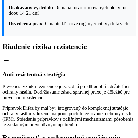
Očakávaný výsledok:
Ochrana novoformovaných pletív po
dobu 14-21 dní
Osvedčená prax:
Chráňte kľúčové orgány v citlivých fázach
Riadenie rizika rezistencie
Anti-rezistentná stratégia
Prevencia vzniku rezistencie je zásadná pre dlhodobú udržateľnosť
ochrany rastlín. Dodržiavanie zásad správnej praxe je dôležité pre
prevenciu rezistencie.
Prípravok Difaz by mal byť integrovaný do komplexnej stratégie
ochrany rastlín založenej na princípoch Integrovanej ochrany rastlín
(IPM). Striedanie prípravkov s odlišnými mechanizmami pôsobenia
je základným preventívnym opatrením.
Bezpečnosť a zodpovedné používanie