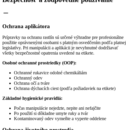
Ochrana aplikátora
Prípravky na ochranu rastlín sú určené výhradne pre profesionálne
použitie oprávnenými osobami s platným osvedčením podľa platnej
legislatívy. Pri manipulácii a aplikácii je nevyhnutné dodržiavať
všetky bezpečnostné opatrenia uvedené na etikete.
Osobné ochranné prostriedky (OOP):
Ochranné rukavice odolné chemikáliám
Ochranný odev
Ochrana očí a tváre
Ochrana dýchacích ciest (podľa požiadaviek na etikete)
Základné hygienické pravidlá:
Počas manipulácie nejedzte, nepite ani nefajčite
Po použití si dôkladne umyte ruky a tvár
Kontaminovaný odev vymeňte a vyperte oddelene
Ochrana životného prostredia