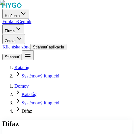
Riešenia
Funkcie
Cenník
Firma
Zdroje
Klientska zóna
Stiahnuť aplikáciu
Stiahnuť
Katalóg
Systémový fungicíd
Domov
Katalóg
Systémový fungicíd
Difaz
Difaz