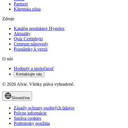
Partneri
Klientska zóna
Zdroje
Katalóg produktov Hygolex
Aktuality
Quiz Certiphyto
Centrum nápovedy
Poznámky k verzii
O nás
Hodnoty a spoločnosť
Kontaktujte nás
© 2026 Alvie. Všetky práva vyhradené.
Slovenčina
Zásady ochrany osobných údajov
Právne informácie
Správa cookies
Podmienky použitia