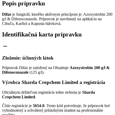
Popis prípravku
Difaz
je fungicíd, ktorého aktívnym princípom je: Azoxystrobin 200
g/l & Difenoconazole. Prípravok je navrhnutý na aplikáciu na
Cibuľa, Karfiol a Kapusta hlávková.
Identifikačná karta prípravku
Zloženie: účinných látok
Prípravok Difaz je založený na Obsahuje
Azoxystrobin 200 g/l &
Difenoconazole
(125 g/l).
Výrobca Sharda Cropchem Limited a registrácia
Oficiálnym držiteľom registrácie tohto riešenia je
Sharda
Cropchem Limited
.
Číslo registrácie je
5654-0
. Tento kód potvrdzuje, že prípravok bol
vyhodnotený a schválený príslušnými úradmi na profesionálne
použitie.