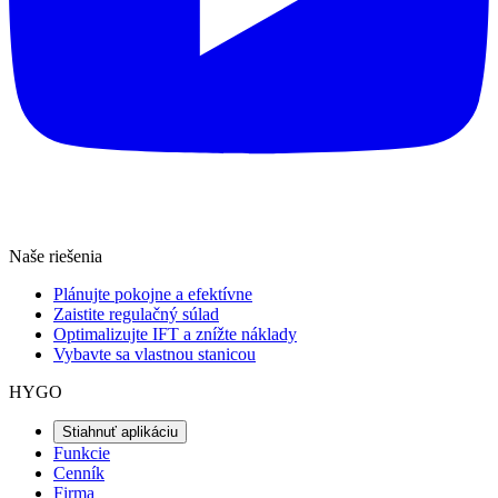
Naše riešenia
Plánujte pokojne a efektívne
Zaistite regulačný súlad
Optimalizujte IFT a znížte náklady
Vybavte sa vlastnou stanicou
HYGO
Stiahnuť aplikáciu
Funkcie
Cenník
Firma