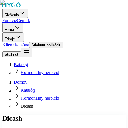
Riešenia
Funkcie
Cenník
Firma
Zdroje
Klientska zóna
Stiahnuť aplikáciu
Stiahnuť
Katalóg
Hormonálny herbicíd
Domov
Katalóg
Hormonálny herbicíd
Dicash
Dicash