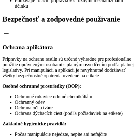
Používajte rotáciu prípravkov s rôznymi mechanizmami
účinku
Bezpečnosť a zodpovedné používanie
Ochrana aplikátora
Prípravky na ochranu rastlín sú určené výhradne pre profesionálne
použitie oprávnenými osobami s platným osvedčením podľa platnej
legislatívy. Pri manipulácii a aplikácii je nevyhnutné dodržiavať
všetky bezpečnostné opatrenia uvedené na etikete.
Osobné ochranné prostriedky (OOP):
Ochranné rukavice odolné chemikáliám
Ochranný odev
Ochrana očí a tváre
Ochrana dýchacích ciest (podľa požiadaviek na etikete)
Základné hygienické pravidlá:
Počas manipulácie nejedzte, nepite ani nefajčite