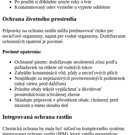
Po použití si dôkladne umyte ruky a tvár
Kontaminovaný odev vymeňte a vyperte oddelene
Ochrana životného prostredia
Prípravky na ochranu rastlín môžu predstavovať riziko pre
necieľové organizmy, najmä pre vodné organizmy. Dodržiavanie
ochranných opatrení je povinné.
Povinné opatrenia:
Ochranné pásmo: dodržiavajte neošetrenú zónu podľa
požiadaviek na etikete od vodných tokov
Zabráňte kontaminácii vôd, pôdy a necieľových plôch
Neaplikujte za nepriaznivých poveternostných podmienok
(silný vietor, pred dažďom)
Prázdne obaly trikrát vypláchnuť a likvidovať
prostredníctvom schválenej zberne
Skladujte prípravok v pôvodnom obale, chránený pred
mrazom a mimo dosahu detí
Integrovaná ochrana rastlín
Chemická ochrana by mala byť súčasťou komplexného systému
integrovanej ochrany rastlín (IPM), ktorý zahŕňa preventívne