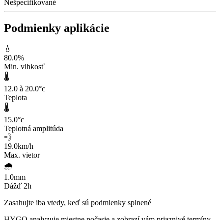
Nešpecifikované
Podmienky aplikácie
💧
80.0
%
Min. vlhkosť
🌡️
12.0 à 20.0
°c
Teplota
🌡️
15.0
°c
Teplotná amplitúda
💨
19.0
km/h
Max. vietor
🌧️
1.0
mm
Dážď 2h
Zasahujte iba vtedy, keď sú podmienky splnené
HYGO analyzuje miestne počasie a zobrazí vám priaznivé termíny.