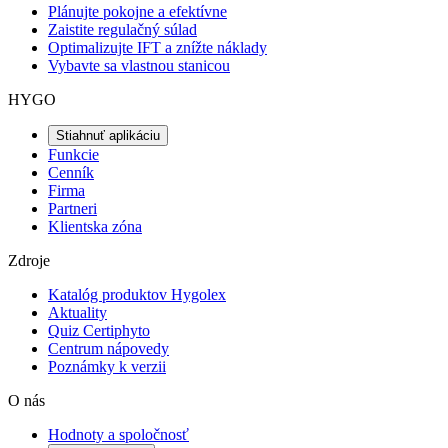
Plánujte pokojne a efektívne
Zaistite regulačný súlad
Optimalizujte IFT a znížte náklady
Vybavte sa vlastnou stanicou
HYGO
Stiahnuť aplikáciu
Funkcie
Cenník
Firma
Partneri
Klientska zóna
Zdroje
Katalóg produktov Hygolex
Aktuality
Quiz Certiphyto
Centrum nápovedy
Poznámky k verzii
O nás
Hodnoty a spoločnosť