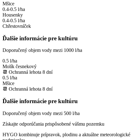
Mšice
0.4-0.5 l/ha
Housenky
0.4-0.5 l/ha
Chřestovníček
Ďalšie informácie pre kultúru
Doporučený objem vody mezi 1000 l/ha
0.5 l/ha
Molík česnekový
📆
Ochranná lehota
8
dní
0.5 l/ha
Mšice
📆
Ochranná lehota
8
dní
Ďalšie informácie pre kultúru
Doporučený objem vody mezi 500 l/ha
Získajte odporúčania prispôsobené vášmu pozemku
HYGO kombinuje prípravok, plodinu a aktuálne meteorologické