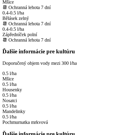
Mšice
📆
Ochranná lehota
7
dní
0.4-0.5 l/ha
Bělásek zelný
📆
Ochranná lehota
7
dní
0.4-0.5 l/ha
Zápředníček polní
📆
Ochranná lehota
7
dní
Ďalšie informácie pre kultúru
Doporučený objem vody mezi 300 l/ha
0.5 l/ha
Mšice
0.5 l/ha
Housenky
0.5 l/ha
Nosatci
0.5 l/ha
Mandelinky
0.5 l/ha
Pochmurnatka mrkvová
Ďalšie informácie pre kultúru