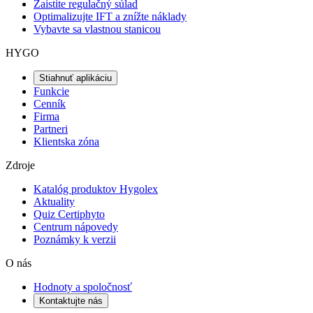
Zaistite regulačný súlad
Optimalizujte IFT a znížte náklady
Vybavte sa vlastnou stanicou
HYGO
Stiahnuť aplikáciu
Funkcie
Cenník
Firma
Partneri
Klientska zóna
Zdroje
Katalóg produktov Hygolex
Aktuality
Quiz Certiphyto
Centrum nápovedy
Poznámky k verzii
O nás
Hodnoty a spoločnosť
Kontaktujte nás