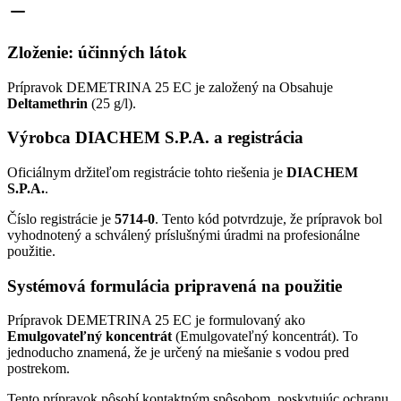
Zloženie: účinných látok
Prípravok DEMETRINA 25 EC je založený na Obsahuje
Deltamethrin
(25 g/l).
Výrobca DIACHEM S.P.A. a registrácia
Oficiálnym držiteľom registrácie tohto riešenia je
DIACHEM
S.P.A.
.
Číslo registrácie je
5714-0
. Tento kód potvrdzuje, že prípravok bol
vyhodnotený a schválený príslušnými úradmi na profesionálne
použitie.
Systémová formulácia pripravená na použitie
Prípravok DEMETRINA 25 EC je formulovaný ako
Emulgovateľný koncentrát
(Emulgovateľný koncentrát). To
jednoducho znamená, že je určený na miešanie s vodou pred
postrekom.
Tento prípravok pôsobí kontaktným spôsobom, poskytujúc ochranu