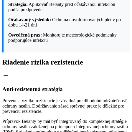
Stratégia:
Aplikovať Belanty pred očakávanou infekciou
podľa predpovede.
Očakávaný výsledok:
Ochrana novoformovaných pletív po
dobu 14-21 dní
Osvedčená prax:
Monitorujte meteorologické podmienky
podporujúce infekciu
Riadenie rizika rezistencie
Anti-rezistentná stratégia
Prevencia vzniku rezistencie je zásadná pre dlhodobú udržateľnosť
ochrany rastlín. Dodržiavanie zásad správnej praxe je dôležité pre
prevenciu rezistencie.
Prípravok Belanty by mal byť integrovaný do komplexnej stratégie
ochrany rastlín založenej na princípoch Integrovanej ochrany rastlín
(IPM). Striedanie prípravkov s odlišnými mechanizmami pôsobenia