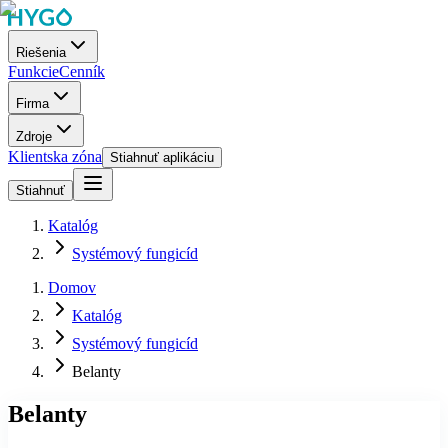
Riešenia
Funkcie
Cenník
Firma
Zdroje
Klientska zóna
Stiahnuť aplikáciu
Stiahnuť
Katalóg
Systémový fungicíd
Domov
Katalóg
Systémový fungicíd
Belanty
Belanty