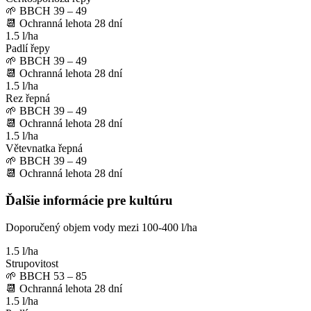
🌱
BBCH 39 – 49
📆
Ochranná lehota
28
dní
1.5 l/ha
Padlí řepy
🌱
BBCH 39 – 49
📆
Ochranná lehota
28
dní
1.5 l/ha
Rez řepná
🌱
BBCH 39 – 49
📆
Ochranná lehota
28
dní
1.5 l/ha
Větevnatka řepná
🌱
BBCH 39 – 49
📆
Ochranná lehota
28
dní
Ďalšie informácie pre kultúru
Doporučený objem vody mezi 100-400 l/ha
1.5 l/ha
Strupovitost
🌱
BBCH 53 – 85
📆
Ochranná lehota
28
dní
1.5 l/ha