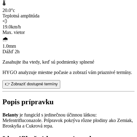
🌡️
20.0
°c
Teplotná amplitúda
💨
19.0
km/h
Max. vietor
🌧️
1.0
mm
Dážď 2h
Zasahujte iba vtedy, keď sú podmienky splnené
HYGO analyzuje miestne počasie a zobrazí vám priaznivé termíny.
👉 Zobraziť dostupné termíny
Popis prípravku
Belanty
je fungicíd s jedinečnou účinnou látkou:
Mefentrifluconazole. Prípravok pokrýva rôzne plodiny ako Zemiak,
Broskyňa a Cukrová repa.