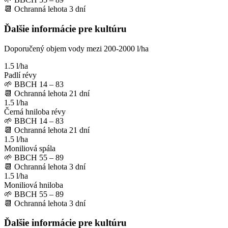
📆
Ochranná lehota
3
dní
Ďalšie informácie pre kultúru
Doporučený objem vody mezi 200-2000 l/ha
1.5 l/ha
Padlí révy
🌱
BBCH 14 – 83
📆
Ochranná lehota
21
dní
1.5 l/ha
Černá hniloba révy
🌱
BBCH 14 – 83
📆
Ochranná lehota
21
dní
1.5 l/ha
Moniliová spála
🌱
BBCH 55 – 89
📆
Ochranná lehota
3
dní
1.5 l/ha
Moniliová hniloba
🌱
BBCH 55 – 89
📆
Ochranná lehota
3
dní
Ďalšie informácie pre kultúru