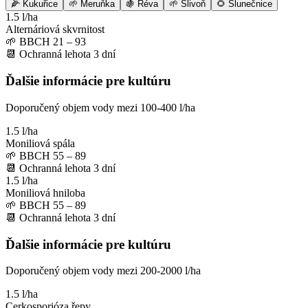
🌽
Kukuřice
🌱
Meruňka
🍇
Réva
🌱
Slivoň
🌻
Slunečnice
1.5 l/ha
Alternáriová skvrnitost
🌱
BBCH 21 – 93
📆
Ochranná lehota
3
dní
Ďalšie informácie pre kultúru
Doporučený objem vody mezi 100-400 l/ha
1.5 l/ha
Moniliová spála
🌱
BBCH 55 – 89
📆
Ochranná lehota
3
dní
1.5 l/ha
Moniliová hniloba
🌱
BBCH 55 – 89
📆
Ochranná lehota
3
dní
Ďalšie informácie pre kultúru
Doporučený objem vody mezi 200-2000 l/ha
1.5 l/ha
Cerkosporióza řepy