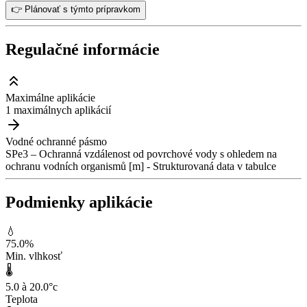
👉 Plánovať s týmto prípravkom
Regulačné informácie
Maximálne aplikácie
1 maximálnych aplikácií
Vodné ochranné pásmo
SPe3 – Ochranná vzdálenost od povrchové vody s ohledem na
ochranu vodních organismů [m] - Strukturovaná data v tabulce
Podmienky aplikácie
💧
75.0
%
Min. vlhkosť
🌡️
5.0 à 20.0
°c
Teplota