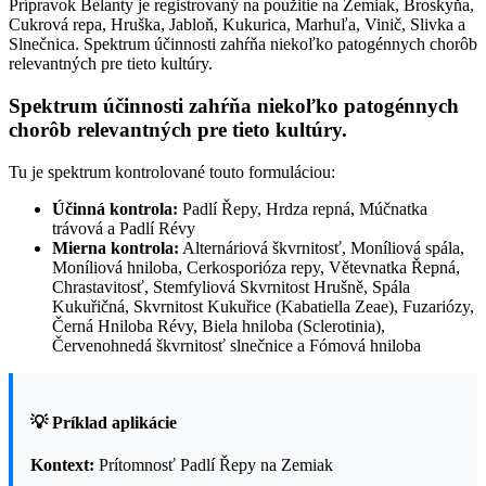
Prípravok Belanty je registrovaný na použitie na Zemiak, Broskyňa,
Cukrová repa, Hruška, Jabloň, Kukurica, Marhuľa, Vinič, Slivka a
Slnečnica. Spektrum účinnosti zahŕňa niekoľko patogénnych chorôb
relevantných pre tieto kultúry.
Spektrum účinnosti zahŕňa niekoľko patogénnych
chorôb relevantných pre tieto kultúry.
Tu je spektrum kontrolované touto formuláciou:
Účinná kontrola:
Padlí Řepy, Hrdza repná, Múčnatka
trávová a Padlí Révy
Mierna kontrola:
Alternáriová škvrnitosť, Moníliová spála,
Moníliová hniloba, Cerkosporióza repy, Větevnatka Řepná,
Chrastavitosť, Stemfyliová Skvrnitost Hrušně, Spála
Kukuřičná, Skvrnitost Kukuřice (Kabatiella Zeae), Fuzariózy,
Černá Hniloba Révy, Biela hniloba (Sclerotinia),
Červenohnedá škvrnitosť slnečnice a Fómová hniloba
💡 Príklad aplikácie
Kontext:
Prítomnosť Padlí Řepy na Zemiak