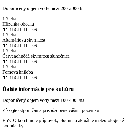
Doporučený objem vody mezi 200-2000 l/ha
1.5 l/ha
Hlízenka obecná
🌱
BBCH 31 – 69
1.5 l/ha
Alternáriová skvrnitost
🌱
BBCH 31 – 69
1.5 l/ha
Červenohnědá skvrnitost slunečnice
🌱
BBCH 31 – 69
1.5 l/ha
Fomová hniloba
🌱
BBCH 31 – 69
Ďalšie informácie pre kultúru
Doporučený objem vody mezi 100-400 l/ha
Získajte odporúčania prispôsobené vášmu pozemku
HYGO kombinuje prípravok, plodinu a aktuálne meteorologické
podmienky.