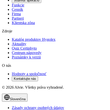
Stiahnuť aplikáciu
Funkcie
Cenník
Firma
Partneri
Klientska zóna
Zdroje
Katalóg produktov Hygolex
Aktuality
Quiz Certiphyto
Centrum nápovedy
Poznámky k verzii
O nás
Hodnoty a spoločnosť
Kontaktujte nás
© 2026 Alvie. Všetky práva vyhradené.
Slovenčina
Zásady ochrany osobných údajov