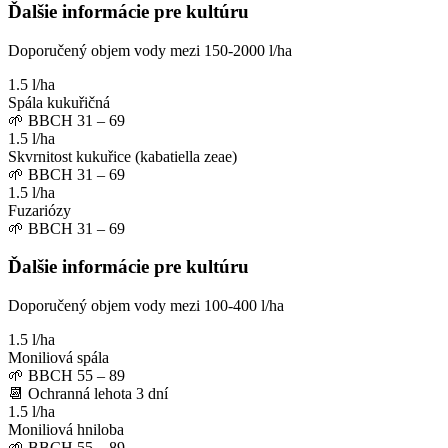
Ďalšie informácie pre kultúru
Doporučený objem vody mezi 150-2000 l/ha
1.5 l/ha
Spála kukuřičná
🌱
BBCH 31 – 69
1.5 l/ha
Skvrnitost kukuřice (kabatiella zeae)
🌱
BBCH 31 – 69
1.5 l/ha
Fuzariózy
🌱
BBCH 31 – 69
Ďalšie informácie pre kultúru
Doporučený objem vody mezi 100-400 l/ha
1.5 l/ha
Moniliová spála
🌱
BBCH 55 – 89
📆
Ochranná lehota
3
dní
1.5 l/ha
Moniliová hniloba
🌱
BBCH 55 – 89