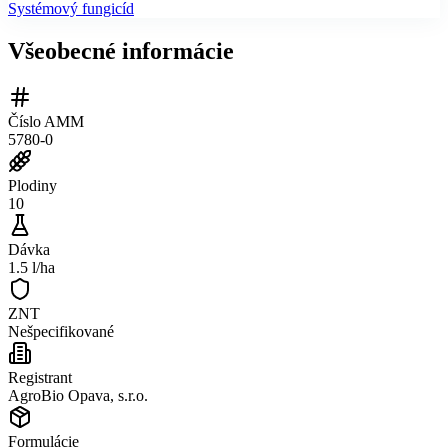
Systémový fungicíd
Všeobecné informácie
Číslo AMM
5780-0
Plodiny
10
Dávka
1.5 l/ha
ZNT
Nešpecifikované
Registrant
AgroBio Opava, s.r.o.
Formulácie