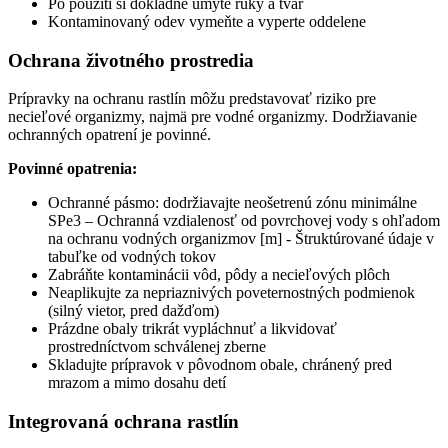
Po použití si dôkladne umyte ruky a tvár
Kontaminovaný odev vymeňte a vyperte oddelene
Ochrana životného prostredia
Prípravky na ochranu rastlín môžu predstavovať riziko pre
necieľové organizmy, najmä pre vodné organizmy. Dodržiavanie
ochranných opatrení je povinné.
Povinné opatrenia:
Ochranné pásmo: dodržiavajte neošetrenú zónu minimálne
SPe3 – Ochranná vzdialenosť od povrchovej vody s ohľadom
na ochranu vodných organizmov [m] - Štruktúrované údaje v
tabuľke od vodných tokov
Zabráňte kontaminácii vôd, pôdy a necieľových plôch
Neaplikujte za nepriaznivých poveternostných podmienok
(silný vietor, pred dažďom)
Prázdne obaly trikrát vypláchnuť a likvidovať
prostredníctvom schválenej zberne
Skladujte prípravok v pôvodnom obale, chránený pred
mrazom a mimo dosahu detí
Integrovaná ochrana rastlín