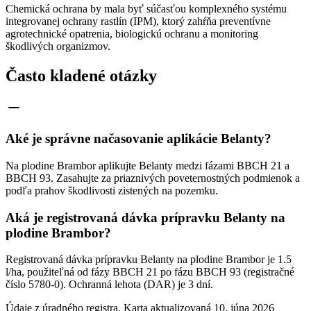
Chemická ochrana by mala byť súčasťou komplexného systému
integrovanej ochrany rastlín (IPM), ktorý zahŕňa preventívne
agrotechnické opatrenia, biologickú ochranu a monitoring
škodlivých organizmov.
Často kladené otázky
Aké je správne načasovanie aplikácie Belanty?
Na plodine Brambor aplikujte Belanty medzi fázami BBCH 21 a
BBCH 93. Zasahujte za priaznivých poveternostných podmienok a
podľa prahov škodlivosti zistených na pozemku.
Aká je registrovaná dávka prípravku Belanty na
plodine Brambor?
Registrovaná dávka prípravku Belanty na plodine Brambor je 1.5
l/ha, použiteľná od fázy BBCH 21 po fázu BBCH 93 (registračné
číslo 5780-0). Ochranná lehota (DAR) je 3 dní.
Údaje z úradného registra. Karta aktualizovaná
10. júna 2026