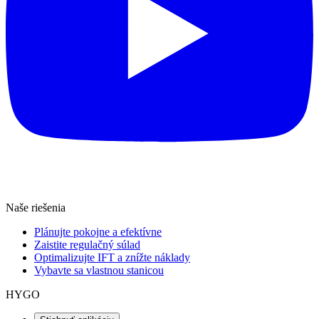
Naše riešenia
Plánujte pokojne a efektívne
Zaistite regulačný súlad
Optimalizujte IFT a znížte náklady
Vybavte sa vlastnou stanicou
HYGO