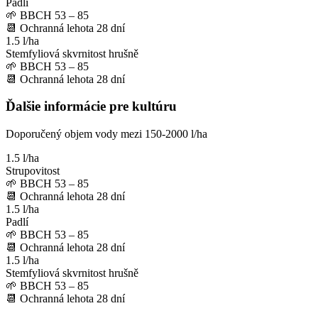
Padlí
🌱
BBCH 53 – 85
📆
Ochranná lehota
28
dní
1.5 l/ha
Stemfyliová skvrnitost hrušně
🌱
BBCH 53 – 85
📆
Ochranná lehota
28
dní
Ďalšie informácie pre kultúru
Doporučený objem vody mezi 150-2000 l/ha
1.5 l/ha
Strupovitost
🌱
BBCH 53 – 85
📆
Ochranná lehota
28
dní
1.5 l/ha
Padlí
🌱
BBCH 53 – 85
📆
Ochranná lehota
28
dní
1.5 l/ha
Stemfyliová skvrnitost hrušně
🌱
BBCH 53 – 85
📆
Ochranná lehota
28
dní