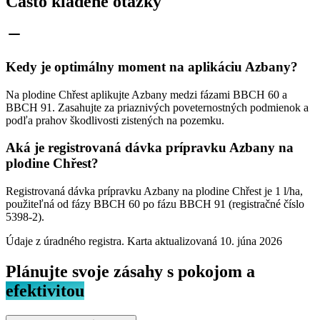
Často kladené otázky
Kedy je optimálny moment na aplikáciu Azbany?
Na plodine Chřest aplikujte Azbany medzi fázami BBCH 60 a
BBCH 91. Zasahujte za priaznivých poveternostných podmienok a
podľa prahov škodlivosti zistených na pozemku.
Aká je registrovaná dávka prípravku Azbany na
plodine Chřest?
Registrovaná dávka prípravku Azbany na plodine Chřest je 1 l/ha,
použiteľná od fázy BBCH 60 po fázu BBCH 91 (registračné číslo
5398-2).
Údaje z úradného registra. Karta aktualizovaná
10. júna 2026
Plánujte svoje zásahy s pokojom a
efektivitou