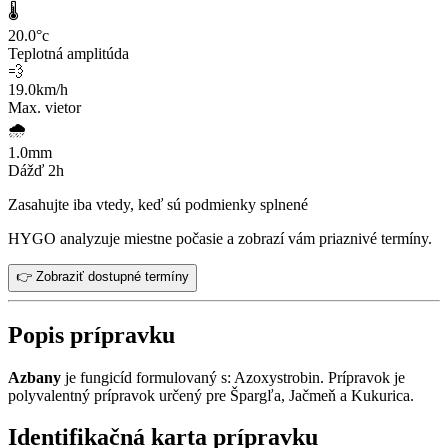
🌡️
20.0
°c
Teplotná amplitúda
💨
19.0
km/h
Max. vietor
🌧️
1.0
mm
Dážď 2h
Zasahujte iba vtedy, keď sú podmienky splnené
HYGO analyzuje miestne počasie a zobrazí vám priaznivé termíny.
👉 Zobraziť dostupné termíny
Popis prípravku
Azbany
je fungicíd formulovaný s: Azoxystrobin. Prípravok je
polyvalentný prípravok určený pre Špargľa, Jačmeň a Kukurica.
Identifikačná karta prípravku