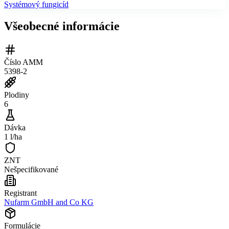
Systémový fungicíd
Všeobecné informácie
Číslo AMM
5398-2
Plodiny
6
Dávka
1 l/ha
ZNT
Nešpecifikované
Registrant
Nufarm GmbH and Co KG
Formulácie