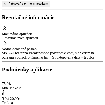
👉 Plánovať s týmto prípravkom
Regulačné informácie
Maximálne aplikácie
1 maximálnych aplikácií
Vodné ochranné pásmo
SPe3 – Ochranná vzdálenost od povrchové vody s ohledem na
ochranu vodních organismů [m] - Strukturovaná data v tabulce
Podmienky aplikácie
💧
75.0
%
Min. vlhkosť
🌡️
5.0 à 20.0
°c
Teplota