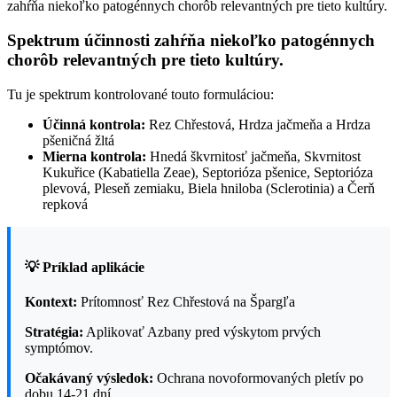
zahŕňa niekoľko patogénnych chorôb relevantných pre tieto kultúry.
Spektrum účinnosti zahŕňa niekoľko patogénnych
chorôb relevantných pre tieto kultúry.
Tu je spektrum kontrolované touto formuláciou:
Účinná kontrola:
Rez Chřestová, Hrdza jačmeňa a Hrdza
pšeničná žltá
Mierna kontrola:
Hnedá škvrnitosť jačmeňa, Skvrnitost
Kukuřice (Kabatiella Zeae), Septorióza pšenice, Septorióza
plevová, Pleseň zemiaku, Biela hniloba (Sclerotinia) a Čerň
repková
💡 Príklad aplikácie
Kontext:
Prítomnosť Rez Chřestová na Špargľa
Stratégia:
Aplikovať Azbany pred výskytom prvých
symptómov.
Očakávaný výsledok:
Ochrana novoformovaných pletív po
dobu 14-21 dní