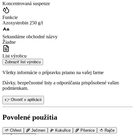
Koncentrovaná suspenze
Funkcie
Azoxystrobin 250 g/l
Sekundárne obchodné názvy
Žiadne
List výrobcu
Zobraziť list výrobcu
Všetky informácie o prípravku priamo na vašej farme
Dávky, bezpečnostné listy a odporúčania prispôsobené vašim
podmienkam.
👉 Otvoriť v aplikácii
Povolené použitia
🌱
Chřest
🌾
Ječmen
🌽
Kukuřice
🌾
Pšenice
🍅
Rajče