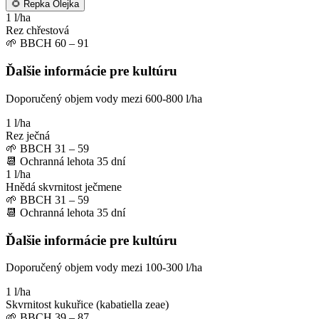
🌻
Řepka Olejka
1 l/ha
Rez chřestová
🌱
BBCH 60 – 91
Ďalšie informácie pre kultúru
Doporučený objem vody mezi 600-800 l/ha
1 l/ha
Rez ječná
🌱
BBCH 31 – 59
📆
Ochranná lehota
35
dní
1 l/ha
Hnědá skvrnitost ječmene
🌱
BBCH 31 – 59
📆
Ochranná lehota
35
dní
Ďalšie informácie pre kultúru
Doporučený objem vody mezi 100-300 l/ha
1 l/ha
Skvrnitost kukuřice (kabatiella zeae)
🌱
BBCH 39 – 87