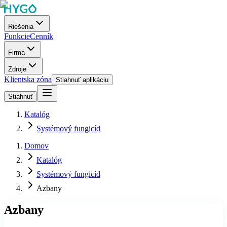
Riešenia
Funkcie
Cenník
Firma
Zdroje
Klientska zóna
Stiahnuť aplikáciu
Stiahnuť
Katalóg
Systémový fungicíd
Domov
Katalóg
Systémový fungicíd
Azbany
Azbany