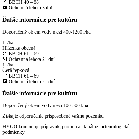
🌱
BBCH 40 – 88
📆
Ochranná lehota
3
dní
Ďalšie informácie pre kultúru
Doporučený objem vody mezi 400-1200 l/ha
1 l/ha
Hlízenka obecná
🌱
BBCH 61 – 69
📆
Ochranná lehota
21
dní
1 l/ha
Čerň řepková
🌱
BBCH 61 – 69
📆
Ochranná lehota
21
dní
Ďalšie informácie pre kultúru
Doporučený objem vody mezi 100-500 l/ha
Získajte odporúčania prispôsobené vášmu pozemku
HYGO kombinuje prípravok, plodinu a aktuálne meteorologické
podmienky.