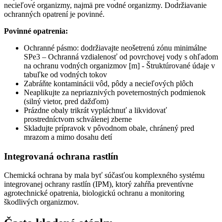
necieľové organizmy, najmä pre vodné organizmy. Dodržiavanie
ochranných opatrení je povinné.
Povinné opatrenia:
Ochranné pásmo: dodržiavajte neošetrenú zónu minimálne
SPe3 – Ochranná vzdialenosť od povrchovej vody s ohľadom
na ochranu vodných organizmov [m] - Štruktúrované údaje v
tabuľke od vodných tokov
Zabráňte kontaminácii vôd, pôdy a necieľových plôch
Neaplikujte za nepriaznivých poveternostných podmienok
(silný vietor, pred dažďom)
Prázdne obaly trikrát vypláchnuť a likvidovať
prostredníctvom schválenej zberne
Skladujte prípravok v pôvodnom obale, chránený pred
mrazom a mimo dosahu detí
Integrovaná ochrana rastlín
Chemická ochrana by mala byť súčasťou komplexného systému
integrovanej ochrany rastlín (IPM), ktorý zahŕňa preventívne
agrotechnické opatrenia, biologickú ochranu a monitoring
škodlivých organizmov.