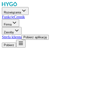
Rozwiązania
Funkcje
Cennik
Firma
Zasoby
Strefa klienta
Pobierz aplikację
Pobierz