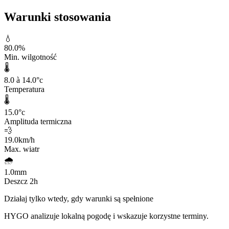
Warunki stosowania
💧
80.0
%
Min. wilgotność
🌡️
8.0 à 14.0
°c
Temperatura
🌡️
15.0
°c
Amplituda termiczna
💨
19.0
km/h
Max. wiatr
🌧️
1.0
mm
Deszcz 2h
Działaj tylko wtedy, gdy warunki są spełnione
HYGO analizuje lokalną pogodę i wskazuje korzystne terminy.