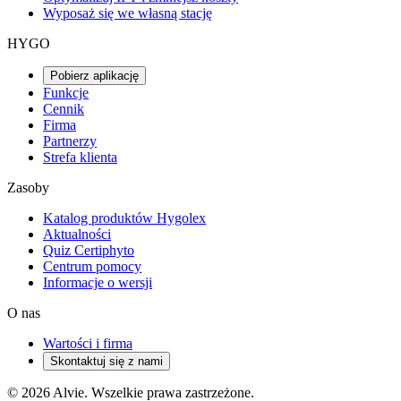
Wyposaż się we własną stację
HYGO
Pobierz aplikację
Funkcje
Cennik
Firma
Partnerzy
Strefa klienta
Zasoby
Katalog produktów Hygolex
Aktualności
Quiz Certiphyto
Centrum pomocy
Informacje o wersji
O nas
Wartości i firma
Skontaktuj się z nami
© 2026 Alvie. Wszelkie prawa zastrzeżone.