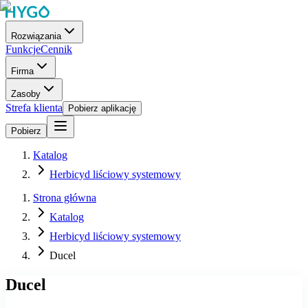
Rozwiązania
Funkcje
Cennik
Firma
Zasoby
Strefa klienta
Pobierz aplikację
Pobierz
Katalog
Herbicyd liściowy systemowy
Strona główna
Katalog
Herbicyd liściowy systemowy
Ducel
Ducel