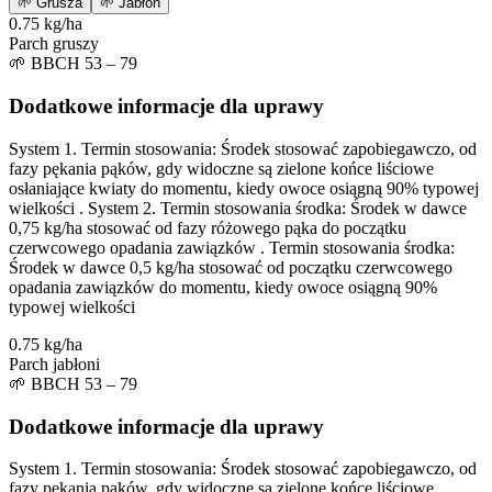
🌱
Grusza
🌱
Jabłoń
0.75 kg/ha
Parch gruszy
🌱
BBCH 53 – 79
Dodatkowe informacje dla uprawy
System 1. Termin stosowania: Środek stosować zapobiegawczo, od
fazy pękania pąków, gdy widoczne są zielone końce liściowe
osłaniające kwiaty do momentu, kiedy owoce osiągną 90% typowej
wielkości . System 2. Termin stosowania środka: Środek w dawce
0,75 kg/ha stosować od fazy różowego pąka do początku
czerwcowego opadania zawiązków . Termin stosowania środka:
Środek w dawce 0,5 kg/ha stosować od początku czerwcowego
opadania zawiązków do momentu, kiedy owoce osiągną 90%
typowej wielkości
0.75 kg/ha
Parch jabłoni
🌱
BBCH 53 – 79
Dodatkowe informacje dla uprawy
System 1. Termin stosowania: Środek stosować zapobiegawczo, od
fazy pękania pąków, gdy widoczne są zielone końce liściowe