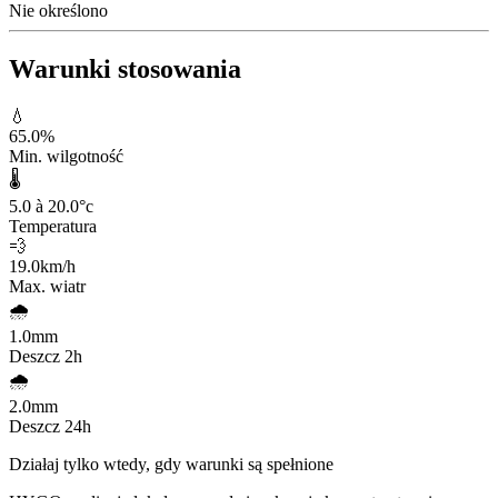
Nie określono
Warunki stosowania
💧
65.0
%
Min. wilgotność
🌡️
5.0 à 20.0
°c
Temperatura
💨
19.0
km/h
Max. wiatr
🌧️
1.0
mm
Deszcz 2h
🌧️
2.0
mm
Deszcz 24h
Działaj tylko wtedy, gdy warunki są spełnione