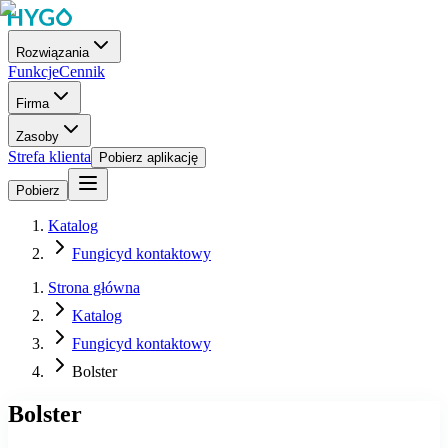
Rozwiązania
Funkcje
Cennik
Firma
Zasoby
Strefa klienta
Pobierz aplikację
Pobierz
Katalog
Fungicyd kontaktowy
Strona główna
Katalog
Fungicyd kontaktowy
Bolster
Bolster