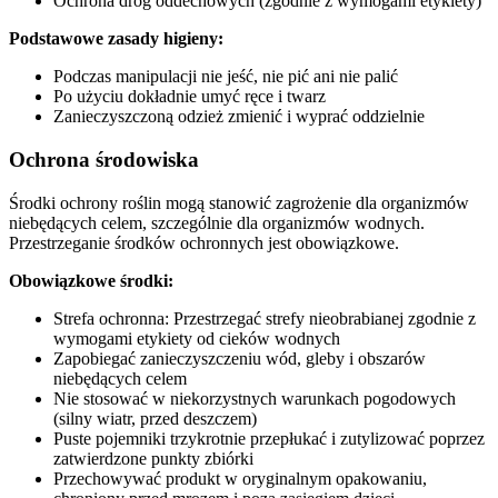
Ochrona dróg oddechowych (zgodnie z wymogami etykiety)
Podstawowe zasady higieny:
Podczas manipulacji nie jeść, nie pić ani nie palić
Po użyciu dokładnie umyć ręce i twarz
Zanieczyszczoną odzież zmienić i wyprać oddzielnie
Ochrona środowiska
Środki ochrony roślin mogą stanowić zagrożenie dla organizmów
niebędących celem, szczególnie dla organizmów wodnych.
Przestrzeganie środków ochronnych jest obowiązkowe.
Obowiązkowe środki:
Strefa ochronna: Przestrzegać strefy nieobrabianej zgodnie z
wymogami etykiety od cieków wodnych
Zapobiegać zanieczyszczeniu wód, gleby i obszarów
niebędących celem
Nie stosować w niekorzystnych warunkach pogodowych
(silny wiatr, przed deszczem)
Puste pojemniki trzykrotnie przepłukać i zutylizować poprzez
zatwierdzone punkty zbiórki
Przechowywać produkt w oryginalnym opakowaniu,