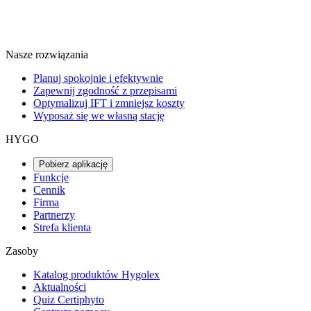
Nasze rozwiązania
Planuj spokojnie i efektywnie
Zapewnij zgodność z przepisami
Optymalizuj IFT i zmniejsz koszty
Wyposaż się we własną stację
HYGO
Pobierz aplikację
Funkcje
Cennik
Firma
Partnerzy
Strefa klienta
Zasoby
Katalog produktów Hygolex
Aktualności
Quiz Certiphyto