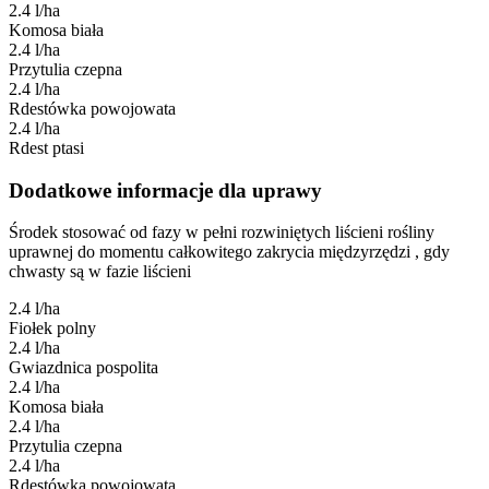
2.4 l/ha
Komosa biała
2.4 l/ha
Przytulia czepna
2.4 l/ha
Rdestówka powojowata
2.4 l/ha
Rdest ptasi
Dodatkowe informacje dla uprawy
Środek stosować od fazy w pełni rozwiniętych liścieni rośliny
uprawnej do momentu całkowitego zakrycia międzyrzędzi , gdy
chwasty są w fazie liścieni
2.4 l/ha
Fiołek polny
2.4 l/ha
Gwiazdnica pospolita
2.4 l/ha
Komosa biała
2.4 l/ha
Przytulia czepna
2.4 l/ha
Rdestówka powojowata