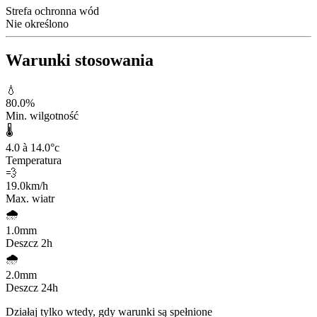
Strefa ochronna wód
Nie określono
Warunki stosowania
💧
80.0
%
Min. wilgotność
🌡️
4.0 à 14.0
°c
Temperatura
💨
19.0
km/h
Max. wiatr
🌧️
1.0
mm
Deszcz 2h
🌧️
2.0
mm
Deszcz 24h
Działaj tylko wtedy, gdy warunki są spełnione