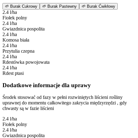
🌱
Burak Cukrowy
🌱
Burak Pastewny
🌱
Burak Ćwikłowy
2.4 l/ha
Fiołek polny
2.4 l/ha
Gwiazdnica pospolita
2.4 l/ha
Komosa biała
2.4 l/ha
Przytulia czepna
2.4 l/ha
Rdestówka powojowata
2.4 l/ha
Rdest ptasi
Dodatkowe informacje dla uprawy
Środek stosować od fazy w pełni rozwiniętych liścieni rośliny
uprawnej do momentu całkowitego zakrycia międzyrzędzi , gdy
chwasty są w fazie liścieni
2.4 l/ha
Fiołek polny
2.4 l/ha
Gwiazdnica pospolita